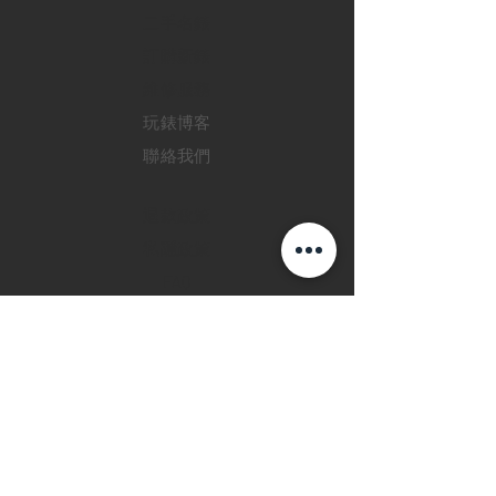
二手名錶
訂購新錶
​維修服務
玩錶博客
聯絡我們
退款政策
私隱政策
FAQ
INSTAGRAM
FACEBOOK
28 Watches 手機程
式