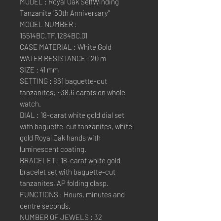
MODEL : Royal Oak SelfWinding
Tanzanite "50th Anniversary"
MODEL NUMBER :
15514BC.TF.1284BC.01
CASE MATERIAL : White Gold
WATER RESISTANCE : 20 m
SIZE : 41 mm
SETTING : 861 baguette-cut
tanzanites; ~38.6 carats on whole
watch.
DIAL : 18-carat white gold dial set
with baguette-cut tanzanites, white
gold Royal Oak hands with
luminescent coating.
BRACELET : 18-carat white gold
bracelet set with baguette-cut
tanzanites, AP folding clasp.
FUNCTIONS : Hours, minutes and
centre seconds.
NUMBER OF JEWELS : 32