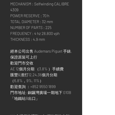
MECHANISM : Selfwinding CALIBRE
4309
POWER RESERVE : 70 h
TOTAL DIAMETER : 32 mm
NUMBER OF PARTS : 225
FREQUENCY : 4 hz 28,800 vph
THICKNESS : 4.9 mm
經本公司出售 Audemars Piguet 手錶,
保證原裝可上行
歡迎門市交收
AE 12個月分期 （3.8% ）手續費
匯豐&渣打12,24,36個月分期
（6.8%，9%, 11%）
歡迎查詢 ：+852 9550 1899
門市地址: 銅鑼灣廣場一期地下 G10B
「地鐵站B出口」