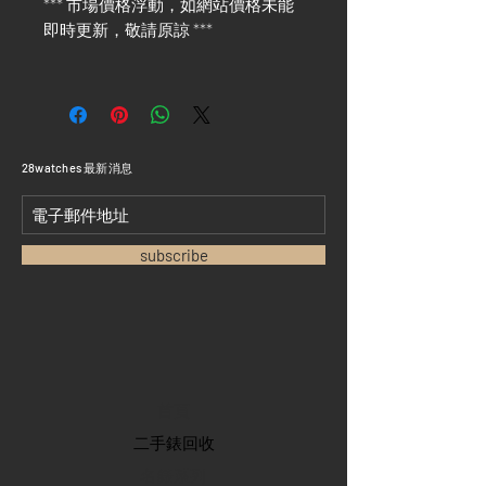
*** 市場價格浮動，如網站價格未能
即時更新，敬請原諒 ***
​28watches 最新消息
subscribe
首頁
​二手錶回收
​名錶系列