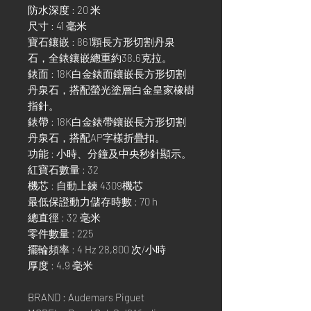
防水深度 : 20 米
尺寸 : 41 毫米
寶石鑲嵌 : 861顆長方形切割丹泉
石，全錶鑲嵌總重約38.6克拉。
錶面 : 18K白金錶面鑲嵌長方形切割
丹泉石，搭配螢光塗層白金皇家橡樹
指針。
錶帶 : 18K白金錶帶鑲嵌長方形切割
丹泉石，搭配AP字樣折疊扣。
功能 : 小時、分鐘及中央秒針顯示。
紅寶石數量 : 32
機芯 : 自動上鍊 4309機芯
最低保證動力儲存時數 : 70 h
總直徑 : 32 毫米
零件數量 : 225
擺輪頻率 : 4 Hz 28,800 次/小時
厚度 : 4.9 毫米
BRAND : Audemars Piguet