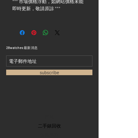
*** 市場價格浮動，如網站價格未能
即時更新，敬請原諒 ***
​28watches 最新消息
subscribe
首頁
​二手錶回收
​名錶系列