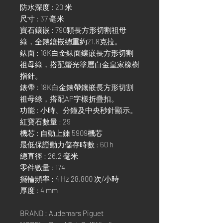
防水深度 : 20 米
尺寸 : 37 毫米
寶石鑲嵌 : 790顆長方形切割祖母
綠，全錶鑲嵌總重約21.8克拉。
錶面 : 18K白金錶面鑲嵌長方形切割
祖母綠，搭配螢光塗層白金皇家橡樹
指針。
錶帶 : 18K白金錶帶鑲嵌長方形切割
祖母綠，搭配AP字樣折疊扣。
功能 : 小時、分鐘及中央秒針顯示。
紅寶石數量 : 29
機芯 : 自動上鍊 5909機芯
最低保證動力儲存時數 : 60 h
總直徑 : 26.2 毫米
零件數量 : 174
擺輪頻率 : 4 Hz 28,800 次/小時
厚度 : 4 mm
BRAND : Audemars Piguet