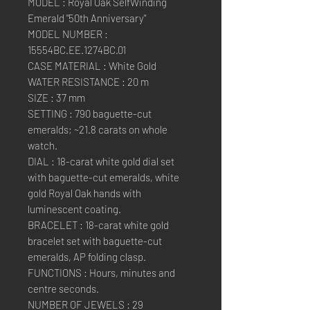
MODEL : Royal Oak SelfWinding
Emerald "50th Anniversary"
MODEL NUMBER :
15554BC.EE.1274BC.01
CASE MATERIAL : White Gold
WATER RESISTANCE : 20 m
SIZE : 37 mm
SETTING : 790 baguette-cut
emeralds; ~21.8 carats on whole
watch.
DIAL : 18-carat white gold dial set
with baguette-cut emeralds, white
gold Royal Oak hands with
luminescent coating.
BRACELET : 18-carat white gold
bracelet set with baguette-cut
emeralds, AP folding clasp.
FUNCTIONS : Hours, minutes and
centre seconds.
NUMBER OF JEWELS : 29