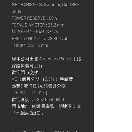
MECHANISM : Selfwinding CALIBRE
5909
POWER RESERVE : 60 h
TOTAL DIAMETER : 26.2 mm
NUMBER OF PARTS : 174
FREQUENCY : 4 hz 28,800 vph
THICKNESS : 4 mm
經本公司出售 Audemars Piguet 手錶,
保證原裝可上行
歡迎門市交收
AE 12個月分期 （3.8% ）手續費
匯豐&渣打12,24,36個月分期
（6.8%，9%, 11%）
歡迎查詢 ：+852 9550 1899
門市地址: 銅鑼灣廣場一期地下 G10B
「地鐵站B出口」