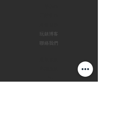
二手名錶
訂購新錶
​維修服務
玩錶博客
聯絡我們
退款政策
私隱政策
FAQ
INSTAGRAM
FACEBOOK
28 Watches 手機程
式