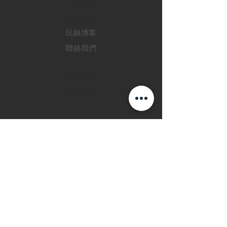
訂購新錶
​維修服務
玩錶博客
聯絡我們
退款政策
私隱政策
FAQ
INSTAGRAM
FACEBOOK
28 Watches 手機程
式