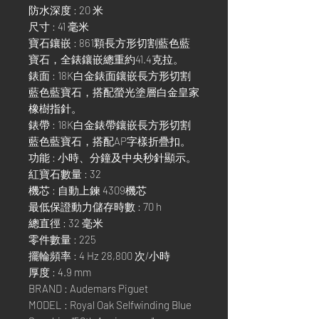
防水深度 : 20 米
尺寸 : 41 毫米
寶石鑲嵌 : 861顆長方形切割藍色藍
寶石，全錶鑲嵌總重約41.4克拉。
錶面 : 18K白金錶面鑲嵌長方形切割
藍色藍寶石，搭配螢光塗層白金皇家
橡樹指針。
錶帶 : 18K白金錶帶鑲嵌長方形切割
藍色藍寶石，搭配AP字樣折疊扣。
功能 : 小時、分鐘及中央秒針顯示。
紅寶石數量 : 32
機芯 : 自動上鍊 4309機芯
最低保證動力儲存時數 : 70 h
總直徑 : 32 毫米
零件數量 : 225
擺輪頻率 : 4 Hz 28,800 次/小時
厚度 : 4.9 mm
BRAND : Audemars Piguet
MODEL : Royal Oak Selfwinding Blue