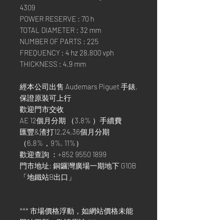
4309
POWER RESERVE : 70 h
TOTAL DIAMETER : 32 mm
NUMBER OF PARTS : 225
FREQUENCY : 4 hz 28,800 vph
THICKNESS : 4.9 mm
經本公司出售 Audemars Piguet 手錶,
保證原裝可上行
歡迎門市交收
AE 12個月分期 （3.8% ）手續費
匯豐&渣打12,24,36個月分期
（6.8%，9%, 11%）
歡迎查詢 ：+852 9550 1899
門市地址: 銅鑼灣廣場一期地下 G10B
「地鐵站B出口」
*** 市場價格浮動，如網站價格未能