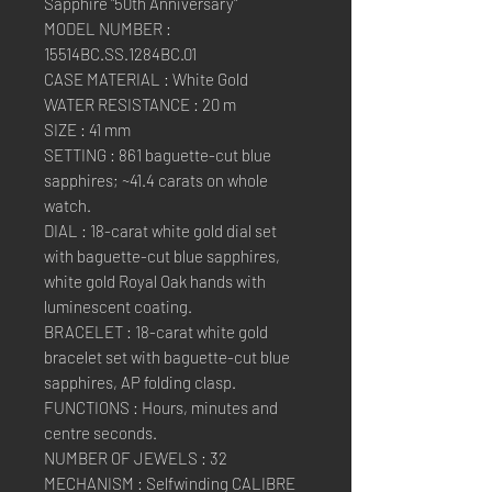
Sapphire "50th Anniversary"
MODEL NUMBER :
15514BC.SS.1284BC.01
CASE MATERIAL : White Gold
WATER RESISTANCE : 20 m
SIZE : 41 mm
SETTING : 861 baguette-cut blue
sapphires; ~41.4 carats on whole
watch.
DIAL : 18-carat white gold dial set
with baguette-cut blue sapphires,
white gold Royal Oak hands with
luminescent coating.
BRACELET : 18-carat white gold
bracelet set with baguette-cut blue
sapphires, AP folding clasp.
FUNCTIONS : Hours, minutes and
centre seconds.
NUMBER OF JEWELS : 32
MECHANISM : Selfwinding CALIBRE