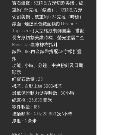
寶石鑲嵌 : 32顆長方形切割美鑽，總
重約1.66克拉（錶圈）。12顆長方形
切割美鑽，總重約0.24克拉（時標）
錶面 : 煙燻藍色錶面鐫刻｢Grande
Tapisserie｣大型格紋裝飾圖案，搭配
長方形切割美鑽時標、螢光塗層白金
Royal Oak皇家橡樹指針
錶帶 : 18K白金錶帶搭配AP字樣折疊
扣
功能 : 小時、分鐘、中央秒針及日期
顯示
紅寶石數量 : 28
機芯 : 自動上鍊 5800機芯
最低保證動力儲存時數 : 50小時
總直徑 : 23.885 毫米
零件數量 : 186
擺輪頻率 : 4 Hz 28,800 次/小時
厚度 : 4 毫米
BRAND : Audemars Piguet