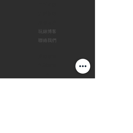
二手名錶
訂購新錶
​維修服務
玩錶博客
聯絡我們
退款政策
私隱政策
FAQ
INSTAGRAM
FACEBOOK
28 Watches 手機程
式