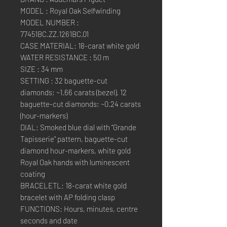
MODEL : Royal Oak Selfwinding
MODEL NUMBER :
77451BC.ZZ.1261BC.01
CASE MATERIAL: 18-carat white gold
WATER RESISTANCE : 50 m
SIZE : 34 mm
SETTING : 32 baguette-cut
diamonds; ~1.66 carats (bezel). 12
baguette-cut diamonds; ~0.24 carats
(hour-markers)
DIAL: Smoked blue dial with “Grande
Tapisserie” pattern, baguette-cut
diamond hour-markers, white gold
Royal Oak hands with luminescent
coating
BRACELETL: 18-carat white gold
bracelet with AP folding clasp
FUNCTIONS: Hours, minutes, centre
seconds and date