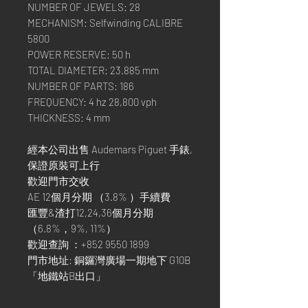
NUMBER OF JEWELS: 28
MECHANISM: Selfwinding CALIBRE
5800
POWER RESERVE: 50 h
TOTAL DIAMETER: 23.885 mm
NUMBER OF PARTS: 186
FREQUENCY: 4 hz 28,800 vph
THICKNESS: 4 mm
經本公司出售 Audemars Piguet 手錶,
保證原裝可上行
歡迎門市交收
AE 12個月分期 （3.8% ）手續費
匯豐&渣打12,24,36個月分期
（6.8%，9%, 11%）
歡迎查詢 ：+852 9550 1899
門市地址: 銅鑼灣廣場一期地下 G10B
「地鐵站B出口」