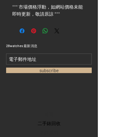
*** 市場價格浮動，如網站價格未能
即時更新，敬請原諒 ***
​28watches 最新消息
subscribe
首頁
​二手錶回收
​名錶系列