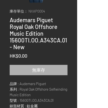
庫存單位： NXAP0004
Audemars Piguet
Royal Oak Offshore
Music Edition
15600TI.OO.A343CA.01
- New
價
HK$0.00
格
無庫存
品牌 : Audemars Piguet
系列 : Royal Oak Offshore Selfwinding
Music Edition
型號 : 15600TI.OO.A343CA.01
錶殼材質 : 鈦金屬