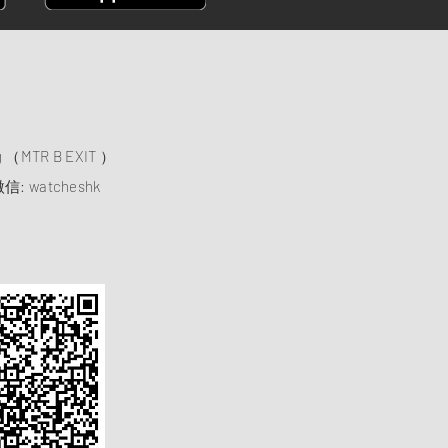
）
ng （MTR B EXIT ）
信: watcheshk