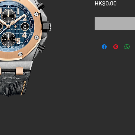
價
HK$0.00
格