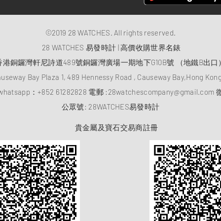
©2019 28 WATCHES. All rights reserved.
28 WATCHES 易發時計 | 高價收購世界名錶
香港銅鑼灣軒尼詩道489號銅鑼灣廣場一期地下G10B號 （地鐵B出口
auseway Bay Plaza 1, 489 Hennessy Road , Causeway Bay,Hong Ko
atsapp：
+852 61282828
電郵 :
28watchescompany@gmail.com
微
​公眾號: 28WATCHES易發時計
貴金屬及寶石交易商註冊