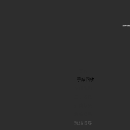
​28wa
首頁
​二手錶回收
​名錶系列
二手名錶
訂購新錶
​維修服務
玩錶博客