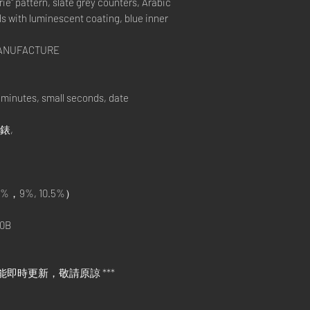
rie" pattern, slate grey counters, Arabic
s with luminescent coating, blue inner
 MANUFACTURE
minutes, small seconds, date
手錶,
%，9%, 10.5%）
0B
能即時更新，敬請原諒 ***