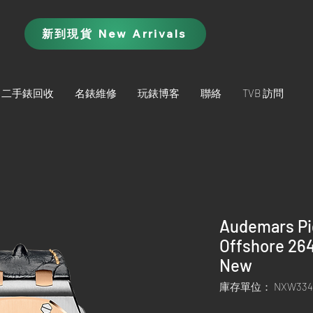
新到現貨 New Arrivals
二手錶回收
名錶維修
玩錶博客
聯絡
TVB 訪問
Audemars Pi
Offshore 26
New
庫存單位： NXW334