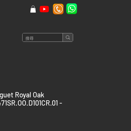
guet Royal Oak
471SR.OO.D101CR.01 -