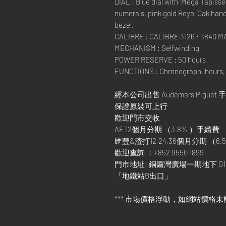
DIAL : Blue dial with "Méga Tapisse
numerals, pink gold Royal Oak hand
bezel.
CALIBRE : CALIBRE 3126 / 3840
MECHANISM : Selfwinding
POWER RESERVE : 50 hours
FUNCTIONS : Chronograph, hours, 
經本公司出售 Audemars Piguet 
保證原裝可上行
歡迎門市交收
AE 12個月分期 （3.8% ）手續費
匯豐&渣打12,24,36個月分期 （6.5
歡迎查詢 ：+852 9550 1899
門市地址: 銅鑼灣廣場一期地下 G1
「地鐵站B出口」
*** 市場價格浮動，如網站價格未