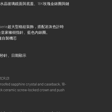
石水晶玻璃鏡面與底蓋、18K玫瑰金錶圈與鏈
pisserie超大型格紋裝飾，搭配岩灰色計時
金皇家橡樹指針、藍色內錶圈。
0錶廠自製機芯
小秒針、日期顯示
1CR.01
proofed sapphire crystal and caseback, 18-
lack ceramic screw-locked crown and push