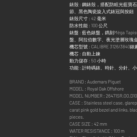
錶殼 : 鋼錶殼，搭配防眩光藍寶
節、黑色陶瓷旋入式錶冠與按鈕
錶殼尺寸 : 42 毫米
防水性能 : 100 公尺
錶盤 : 藍色錶盤，鐫刻Méga Ta
盤、阿拉伯數字、夜光塗層玫瑰
機芯型號 : CALIBRE 3126/384
機芯 : 自動上鍊
動力儲存 : 50 小時
功能 : 計時碼錶、時針、分針、
BRAND : Audemars Piguet
MODEL : Royal Oak Offshore
MODEL NUMBER : 26471SR.OO.D10
CASE : Stainless steel case, glare
carat pink gold bezel and links, b
pieces.
CASE SIZE : 42 mm
WATER RESISTANCE : 100 m