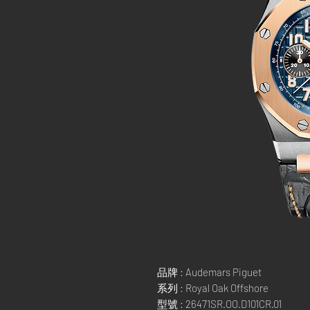
品牌 : Audemars Piguet
系列 : Royal Oak Offshore
型號 : 26471SR.OO.D101CR.01