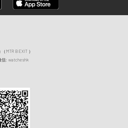
）
ng （MTR B EXIT ）
信: watcheshk