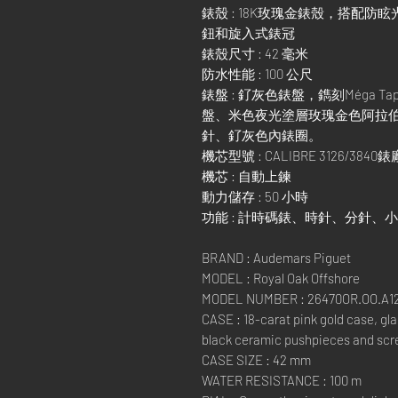
錶殼 : 18K玫瑰金錶殼，搭配
鈕和旋入式錶冠
錶殼尺寸 : 42 毫米
防水性能 : 100 公尺
錶盤 : 釕灰色錶盤，鐫刻Méga T
盤、米色夜光塗層玫瑰金色阿拉
針、釕灰色內錶圈。
機芯型號 : CALIBRE 3126/384
機芯 : 自動上鍊
動力儲存 : 50 小時
功能 : 計時碼錶、時針、分針、
BRAND : Audemars Piguet
MODEL : Royal Oak Offshore
MODEL NUMBER : 26470OR.OO.A12
CASE : 18-carat pink gold case, gl
black ceramic pushpieces and scr
CASE SIZE : 42 mm
WATER RESISTANCE : 100 m