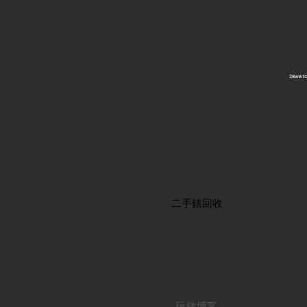
​28wa
首頁
​二手錶回收
​名錶系列
二手名錶
訂購新錶
​維修服務
玩錶博客