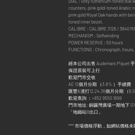
DIAL : Grey ruthenium-toned dial w
counters, pink gold-toned Arabic 
pink gold Royal Oak hands with be
toned inner bezel.
CALIBRE : CALIBRE 3126 / 3840
MECHANISM : Selfwinding
POWER RESERVE : 50 hours
FUNCTIONS : Chronograph, hours, 
經本公司出售 Audemars Piguet 
保證原裝可上行
歡迎門市交收
AE 12個月分期 （3.8% ）手續費
匯豐&渣打12,24,36個月分期 （6.5
歡迎查詢 ：+852 9550 1899
門市地址: 銅鑼灣廣場一期地下 G1
「地鐵站B出口」
*** 市場價格浮動，如網站價格未