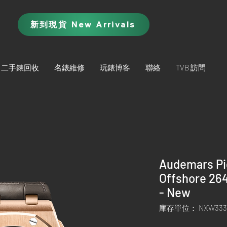
新到現貨 New Arrivals
二手錶回收
名錶維修
玩錶博客
聯絡
TVB 訪問
Audemars Pi
Offshore 26
- New
庫存單位： NXW333