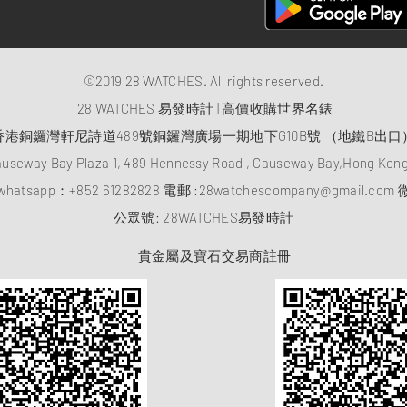
©2019 28 WATCHES. All rights reserved.
28 WATCHES 易發時計 | 高價收購世界名錶
香港銅鑼灣軒尼詩道489號銅鑼灣廣場一期地下G10B號 （地鐵B出口
auseway Bay Plaza 1, 489 Hennessy Road , Causeway Bay,Hong Ko
atsapp：
+852 61282828
電郵 :
28watchescompany@gmail.com
微
​公眾號: 28WATCHES易發時計
貴金屬及寶石交易商註冊