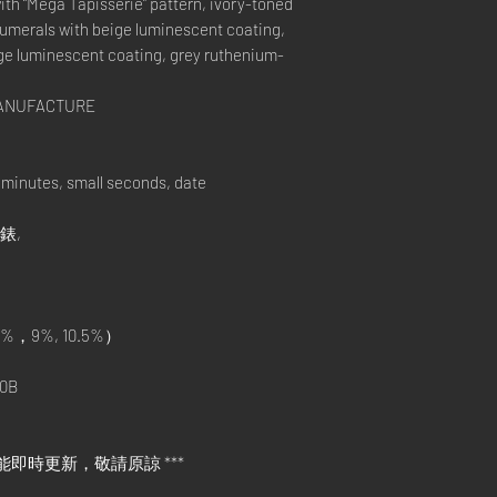
ith “Méga Tapisserie” pattern, ivory-toned
numerals with beige luminescent coating,
ige luminescent coating, grey ruthenium-
 MANUFACTURE
minutes, small seconds, date
手錶,
%，9%, 10.5%）
0B
能即時更新，敬請原諒 ***