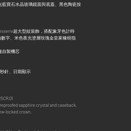
防眩光藍寶石水晶玻璃鏡面與底蓋、黑色陶瓷按
apisserie超大型紋裝飾，搭配象牙色計時
伯數字、米色夜光塗層玫瑰金皇家橡樹指
0錶廠自製機芯
小秒針、日期顯示
5CR.01
areproofed sapphire crystal and caseback,
ew-locked crown.