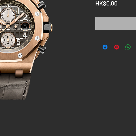
價
HK$0.00
格