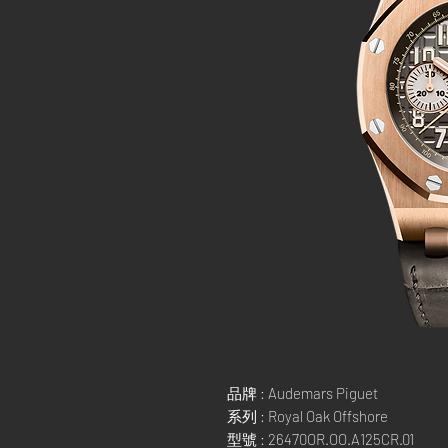
品牌 : Audemars Piguet
系列 : Royal Oak Offshore
型號 : 26470OR.OO.A125CR.01