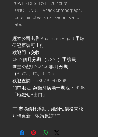
POWER RESERVE : 70 hours
FUNCTIONS : Flyback chronograph,
hours, minutes, small seconds and
date.
經本公司出售 Audemars Piguet 手錶,
保證原裝可上行
歡迎門市交收
AE 12個月分期 （3.8% ）手續費
匯豐&渣打12,24,36個月分期
（6.5%，9%, 10.5%）
歡迎查詢 ：+852 9550 1899
門市地址: 銅鑼灣廣場一期地下 G10B
「地鐵站B出口」
*** 市場價格浮動，如網站價格未能
即時更新，敬請原諒 ***