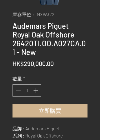
庫存單位： NXW322
Audemars Piguet
Royal Oak Offshore
26420TI.OO.A027CA.0
1 - New
價
HK$290,000.00
格
數量
*
立即購買
品牌 : Audemars Piguet
系列 : Royal Oak Offshore