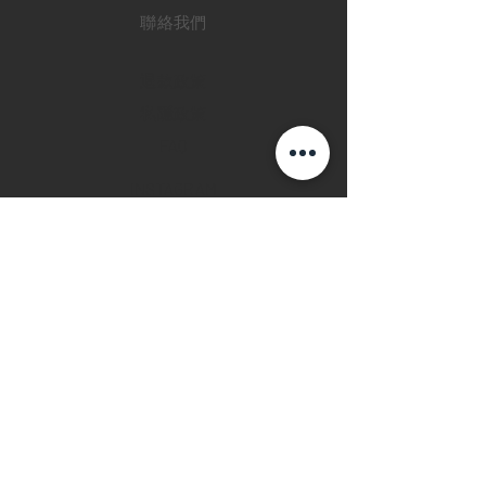
聯絡我們
退款政策
私隱政策
FAQ
INSTAGRAM
FACEBOOK
28 Watches 手機程
式
©2019 28 WATCHES. All rights reserved.
28 WATCHES 易發時計 | 高價收購世界名