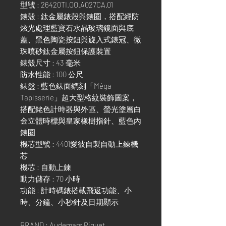
型號 : 26420TI.OO.A027CA.01
錶殼 : 鈦金屬錶殼與錶圈，搭配經防
炫光處理藍寶石水晶玻璃鏡面與底
蓋、黑色陶瓷按鈕與旋入式錶冠、微
珠噴砂鈦金屬按鈕保護裝置
錶殼尺寸 : 43 毫米
防水性能 : 100 公尺
錶盤 : 藍色錶面鐫刻「Méga
Tapisserie」超大型格紋裝飾圖案，
搭配銠色計時器與外區、螢光塗層白
金立體時標與皇家橡樹指針、藍色內
錶圈
機芯型號 : 4401愛彼自製自動上鍊機
芯
機芯 : 自動上鍊
動力儲存 : 70 小時
功能 : 計時碼錶搭載飛返功能、小
時、分鐘、小秒針及日期顯示
BRAND : Audemars Piguet