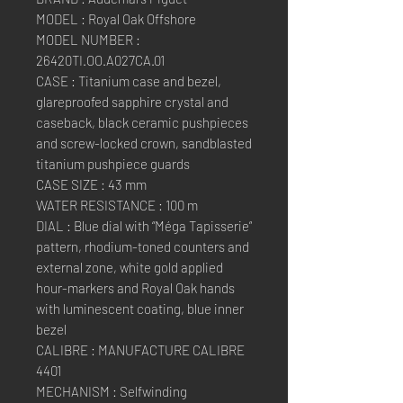
MODEL : Royal Oak Offshore
MODEL NUMBER :
26420TI.OO.A027CA.01
CASE : Titanium case and bezel,
glareproofed sapphire crystal and
caseback, black ceramic pushpieces
and screw-locked crown, sandblasted
titanium pushpiece guards
CASE SIZE : 43 mm
WATER RESISTANCE : 100 m
DIAL : Blue dial with “Méga Tapisserie”
pattern, rhodium-toned counters and
external zone, white gold applied
hour-markers and Royal Oak hands
with luminescent coating, blue inner
bezel
CALIBRE : MANUFACTURE CALIBRE
4401
MECHANISM : Selfwinding