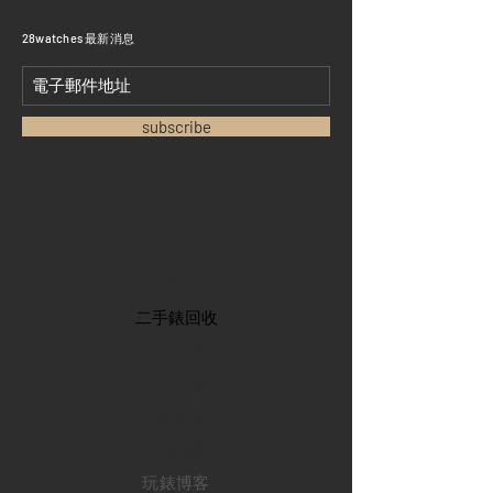
​28watches 最新消息
subscribe
首頁
​二手錶回收
​名錶系列
二手名錶
訂購新錶
​維修服務
玩錶博客