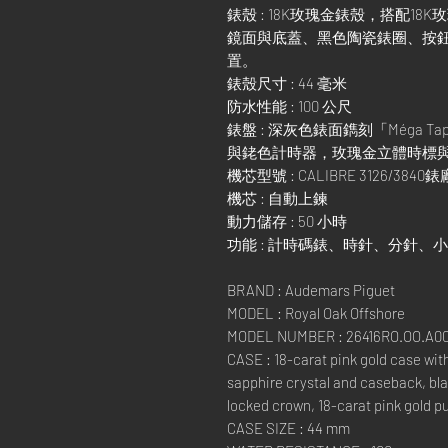
錶殼 : 18K玫瑰金錶殼，搭配1
鏡面與底蓋、黑色陶瓷錶圈、按鈕
置。
錶殼尺寸 : 44 毫米
防水性能 : 100 公尺
錶盤 : 深灰色錶面鐫刻「Méga T
與銠色計時器，玫瑰金立體時標
機芯型號 : CALIBRE 3126/384
機芯 : 自動上鍊
動力儲存 : 50 小時
功能 : 計時碼錶、時針、分針、
BRAND : Audemars Piguet
MODEL : Royal Oak Offshore
MODEL NUMBER : 26416RO.OO.A00
CASE : 18-carat pink gold case with
sapphire crystal and caseback, bl
locked crown, 18-carat pink gold p
CASE SIZE : 44 mm