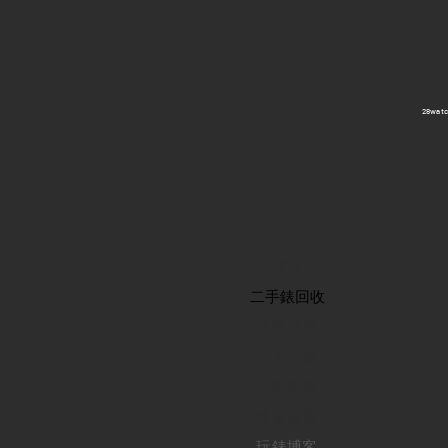
​28wa
首頁
​二手錶回收
​名錶系列
二手名錶
訂購新錶
​維修服務
玩錶博客