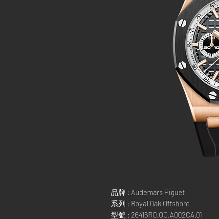
品牌 : Audemars Piguet
系列 : Royal Oak Offshore
型號 : 26416RO.OO.A002CA.01