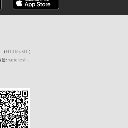
）
ng （MTR B EXIT ）
信: watcheshk