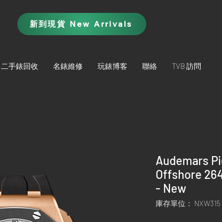
新到現貨 New Arrivals
二手錶回收
名錶維修
玩錶博客
聯絡
TVB 訪問
Audemars Pi
Offshore 26
- New
庫存單位： NXW315