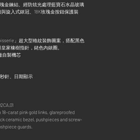
8K玫瑰金鍊結、經防炫光處理藍寶石水晶玻璃
與旋入式錶冠、18K玫瑰金按鈕保護裝
apisserie」超大型格紋裝飾圖案，搭配黑色
與皇家橡樹指針，銠色內錶圈。
0錶廠自製機芯
小秒針、日期顯示
2CA.01
 18-carat pink gold links, glareproofed
ack ceramic bezel, pushpieces and screw-
ushpiece guards.