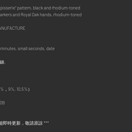
Tapisserie” pattern, black and rhodium-toned
markers and Royal Oak hands, rhodium-toned
 MANUFACTURE
minutes, small seconds, date
手錶,
%，9%, 10.5%）
0B
能即時更新，敬請原諒 ***