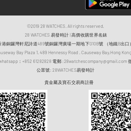
©2019 28 WATCHES. All rights reserved.
28 WATCHES 易發時計 | 高價收購世界名錶
香港銅鑼灣軒尼詩道489號銅鑼灣廣場一期地下G10B號 （地鐵B出口
auseway Bay Plaza 1, 489 Hennessy Road , Causeway Bay,Hong Ko
atsapp：
+852 61282828
電郵 :
28watchescompany@gmail.com
微
​公眾號: 28WATCHES易發時計
貴金屬及寶石交易商註冊