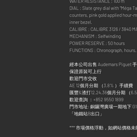
WATER RESISTANCE : 100 m
DIAL : Slate grey dial with “Méga 
counters, pink gold applied hour-
inner bezel.
CALIBRE : CALIBRE 3126 / 3840
MECHANISM : Selfwinding
POWER RESERVE : 50 hours
FUNCTIONS : Chronograph, hours, 
經本公司出售 Audemars Piguet 
保證原裝可上行
歡迎門市交收
AE 12個月分期 （3.8% ）手續費
匯豐&渣打12,24,36個月分期 （6.5
歡迎查詢 ：+852 9550 1899
門市地址: 銅鑼灣廣場一期地下 G1
「地鐵站B出口」
*** 市場價格浮動，如網站價格未