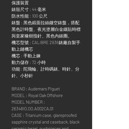
保護裝置
錶殼尺寸 : 44 毫米
防水性能 : 100 公尺
錶盤 : 黑色緞面拉絲鏤空錶盤，搭配
黑色計時盤、夜光塗層白金鑲貼時標
與皇家橡樹指針、黑色內錶圈。
機芯型號 : CALIBRE 2936錶廠自製手
動上鏈機芯
機芯 : 手動上鍊
動力儲存 : 72 小時
功能 : 陀飛輪、計時碼錶、時針、分
針、小秒針
BRAND : Audemars Piguet
MODEL : Royal Oak Offshore
MODEL NUMBER :
26348IO.OO.A002CA.01
CASE : Titanium case, glareproofed
sapphire crystal and caseback, black
ceramic bezel, pushpieces and