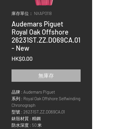
庫存單位： NXAP0118
Audemars Piguet
Royal Oak Offshore
26231ST.ZZ.D069CA.01
- New
價
HK$0.00
格
無庫存
品牌 : Audemars Piguet
系列 : Royal Oak Offshore Selfwinding
Chronograph
型號 : 26231ST.ZZ.D069CA.01
錶殼材質 : 精鋼
防水深度 : 50 米