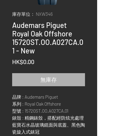
庫存單位： NXW346
Audemars Piguet
Royal Oak Offshore
15720ST.OO.A027CA.0
1 - New
價
HK$0.00
格
無庫存
品牌 : Audemars Piguet
系列 : Royal Oak Offshore
型號 : 15720ST.OO.A027CA.01
錶殼 : 精鋼錶殼，搭配經防炫光處理
藍寶石水晶玻璃鏡面與底蓋、黑色陶
瓷旋入式錶冠