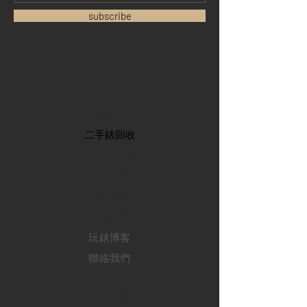
subscribe
首頁
​二手錶回收
​名錶系列
二手名錶
訂購新錶
​維修服務
玩錶博客
聯絡我們
退款政策