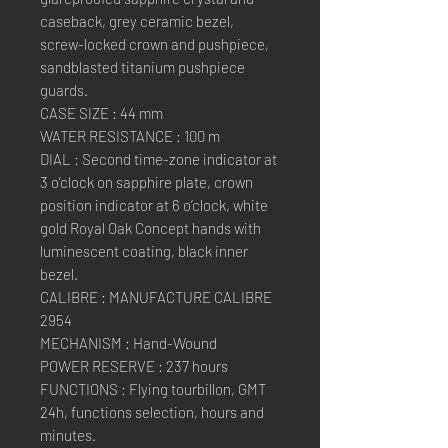
caseback, grey ceramic bezel,
screw-locked crown and pushpiece,
sandblasted titanium pushpiece
guards.
CASE SIZE : 44 mm
WATER RESISTANCE : 100 m
DIAL : Second time-zone indicator at
3 o’clock on sapphire plate, crown
position indicator at 6 o’clock, white
gold Royal Oak Concept hands with
luminescent coating, black inner
bezel.
CALIBRE : MANUFACTURE CALIBRE
2954
MECHANISM : Hand-Wound
POWER RESERVE : 237 hours
FUNCTIONS : Flying tourbillon, GMT
24h, functions selection, hours and
minutes.