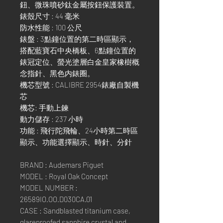
鈕、微珠噴砂鈦金屬按鈕保護裝置。
錶殼尺寸 : 44 毫米
防水性能 : 100 公尺
錶盤 : 3點鐘位置的第二時區顯示，
搭配藍寶石中央橋板、6點鐘位置的
錶冠定位、螢光塗層白金皇家橡樹概
念指針、黑色内錶圈。
機芯型號 : CALIBRE 2954錶廠自製機
芯
機芯: 手動上鍊
動力儲存 : 237 小時
功能 : 飛行陀飛輪、24小時第二時區
顯示、功能選擇顯示、時針、分針
BRAND : Audemars Piguet
MODEL : Royal Oak Concept
MODEL NUMBER :
26589IO.OO.D030CA.01
CASE : Sandblasted titanium case,
glareproofed sapphire crystal and