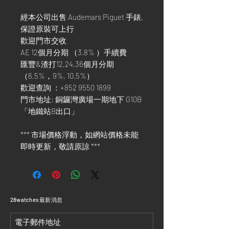
經本公司出售 Audemars Piguet 手錶,
保證原裝可上行
歡迎門市交收
AE 12個月分期 （3.8% ）手續費
匯豐&渣打12,24,36個月分期
（6.5%，9%, 10.5%）
歡迎查詢 ：+852 9550 1899
門市地址: 銅鑼灣廣場一期地下 G10B
「地鐵站B出口」
*** 市場價格浮動，如網站價格未能
即時更新，敬請原諒 ***
​28watches 最新消息