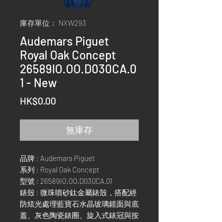
庫存單位： NXW293
Audemars Piguet
Royal Oak Concept
26589IO.OO.D030CA.0
1 - New
價
HK$0.00
格
無庫存
品牌 : Audemars Piguet
系列 : Royal Oak Concept
型號 : 26589IO.OO.D030CA.01
錶殼 : 微珠噴砂鈦金屬錶殼，搭配經
防炫光處理藍寶石水晶玻璃鏡面與底
蓋、灰色陶瓷錶圈、旋入式錶冠與按