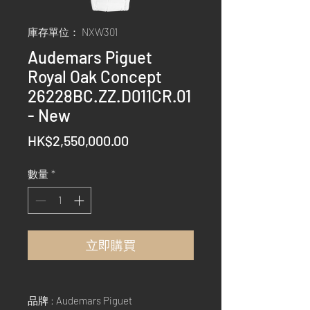
庫存單位： NXW301
Audemars Piguet
Royal Oak Concept
26228BC.ZZ.D011CR.01
- New
價
HK$2,550,000.00
格
數量
*
立即購買
品牌 : Audemars Piguet