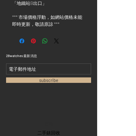
「地鐵站B出口」
*** 市場價格浮動，如網站價格未能
即時更新，敬請原諒 ***
​28watches 最新消息
subscribe
首頁
​二手錶回收