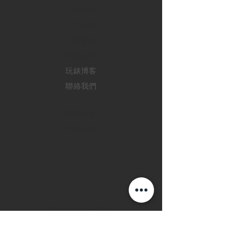
​名錶系列
二手名錶
訂購新錶
​維修服務
玩錶博客
聯絡我們
退款政策
私隱政策
FAQ
INSTAGRAM
FACEBOOK
28 Watches 手機程
式