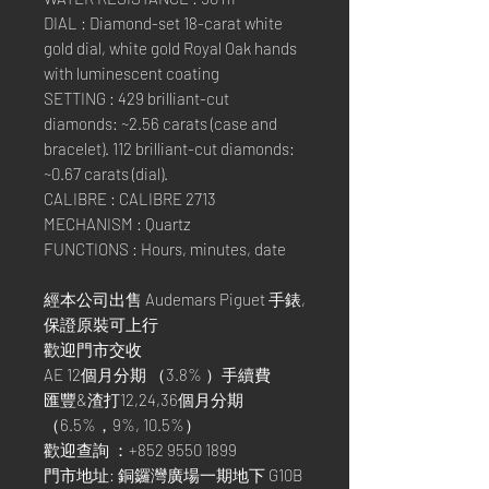
DIAL : Diamond-set 18-carat white
gold dial, white gold Royal Oak hands
with luminescent coating
SETTING : 429 brilliant-cut
diamonds: ~2.56 carats (case and
bracelet). 112 brilliant-cut diamonds:
~0.67 carats (dial).
CALIBRE : CALIBRE 2713
MECHANISM : Quartz
FUNCTIONS : Hours, minutes, date
經本公司出售 Audemars Piguet 手錶,
保證原裝可上行
歡迎門市交收
AE 12個月分期 （3.8% ）手續費
匯豐&渣打12,24,36個月分期
（6.5%，9%, 10.5%）
歡迎查詢 ：+852 9550 1899
門市地址: 銅鑼灣廣場一期地下 G10B