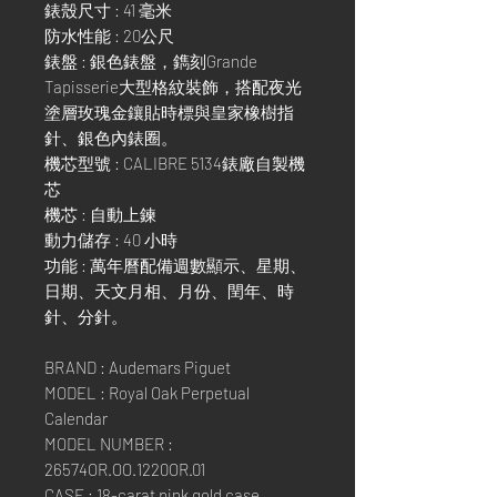
錶殼尺寸 : 41 毫米
防水性能 : 20公尺
錶盤 : 銀色錶盤，鐫刻Grande
Tapisserie大型格紋裝飾，搭配夜光
塗層玫瑰金鑲貼時標與皇家橡樹指
針、銀色內錶圈。
機芯型號 : CALIBRE 5134錶廠自製機
芯
機芯 : 自動上鍊
動力儲存 : 40 小時
功能 : 萬年曆配備週數顯示、星期、
日期、天文月相、月份、閏年、時
針、分針。
BRAND : Audemars Piguet
MODEL : Royal Oak Perpetual
Calendar
MODEL NUMBER :
26574OR.OO.1220OR.01
CASE : 18-carat pink gold case,