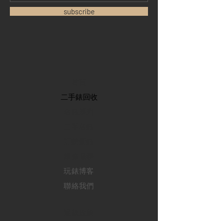
subscribe
首頁
​二手錶回收
​名錶系列
二手名錶
訂購新錶
​維修服務
玩錶博客
聯絡我們
退款政策