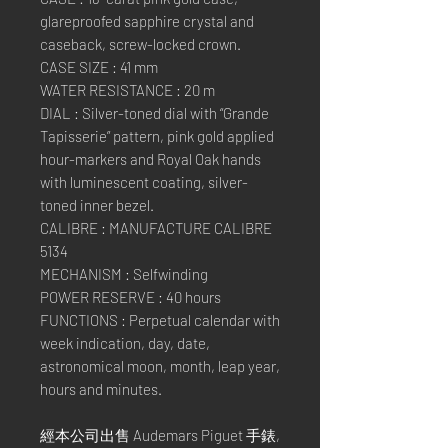
glareproofed sapphire crystal and
caseback, screw-locked crown.
CASE SIZE : 41 mm
WATER RESISTANCE : 20 m
DIAL : Silver-toned dial with “Grande
Tapisserie” pattern, pink gold applied
hour-markers and Royal Oak hands
with luminescent coating, silver-
toned inner bezel.
CALIBRE : MANUFACTURE CALIBRE
5134
MECHANISM : Selfwinding
POWER RESERVE : 40 hours
FUNCTIONS : Perpetual calendar with
week indication, day, date,
astronomical moon, month, leap year,
hours and minutes.
經本公司出售 Audemars Piguet 手錶,