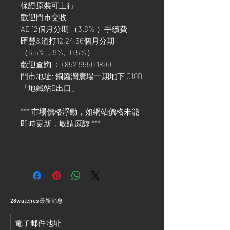
保證原裝可上行
歡迎門市交收
AE 12個月分期 （3.8% ）手續費
匯豐&渣打12,24,36個月分期
（6.5%，9%, 10.5%）
歡迎查詢 ：+852 9550 1899
門市地址: 銅鑼灣廣場一期地下 G10B
「地鐵站B出口」
*** 市場價格浮動，如網站價格未能
即時更新，敬請原諒 ***
​28watches 最新消息