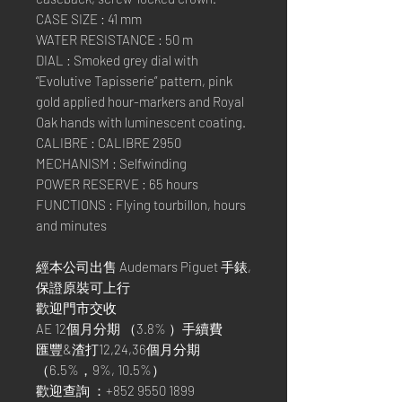
CASE SIZE : 41 mm
WATER RESISTANCE : 50 m
DIAL : Smoked grey dial with
“Evolutive Tapisserie” pattern, pink
gold applied hour-markers and Royal
Oak hands with luminescent coating.
CALIBRE : CALIBRE 2950
MECHANISM : Selfwinding
POWER RESERVE : 65 hours
FUNCTIONS : Flying tourbillon, hours
and minutes
經本公司出售 Audemars Piguet 手錶,
保證原裝可上行
歡迎門市交收
AE 12個月分期 （3.8% ）手續費
匯豐&渣打12,24,36個月分期
（6.5%，9%, 10.5%）
歡迎查詢 ：+852 9550 1899