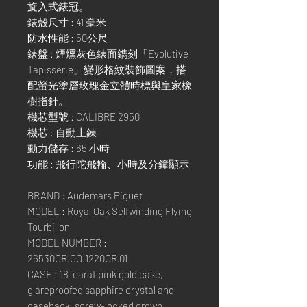
旋入式錶冠。
錶殼尺寸 : 41 毫米
防水性能 : 50公尺
錶盤 : 煙燻灰色錶面鐫刻「Evolutive
Tapisserie」變形格紋裝飾圖案，搭
配螢光塗層玫瑰金立體時標與皇家橡
樹指針。
機芯型號 : CALIBRE 2950
機芯 : 自動上鍊
動力儲存 : 65 小時
功能 : 飛行陀飛輪、小時及分鐘顯示
BRAND : Audemars Piguet
MODEL : Royal Oak Selfwinding Flying
Tourbillon
MODEL NUMBER :
26530OR.OO.1220OR.01
CASE : 18-carat pink gold case,
glareproofed sapphire crystal and
caseback, screw-locked crown.