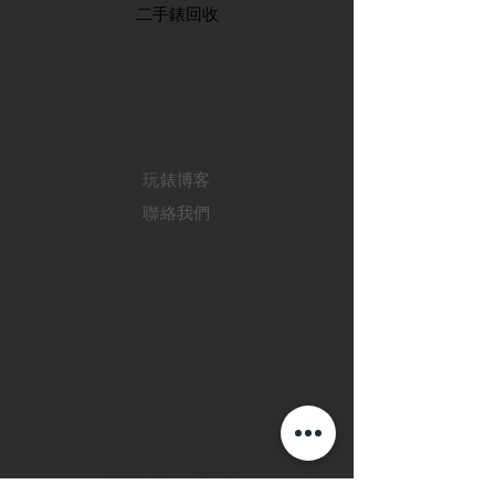
​二手錶回收
​名錶系列
二手名錶
訂購新錶
​維修服務
玩錶博客
聯絡我們
退款政策
私隱政策
FAQ
INSTAGRAM
FACEBOOK
28 Watches 手機程