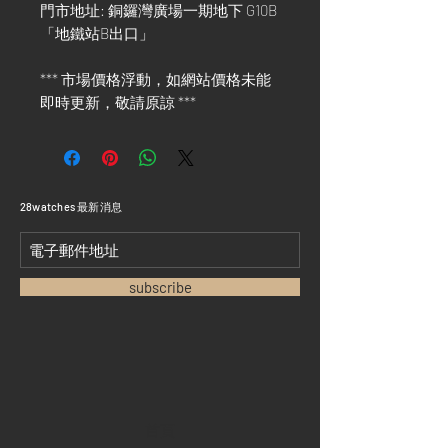
門市地址: 銅鑼灣廣場一期地下 G10B
「地鐵站B出口」
*** 市場價格浮動，如網站價格未能
即時更新，敬請原諒 ***
​28watches 最新消息
subscribe
首頁