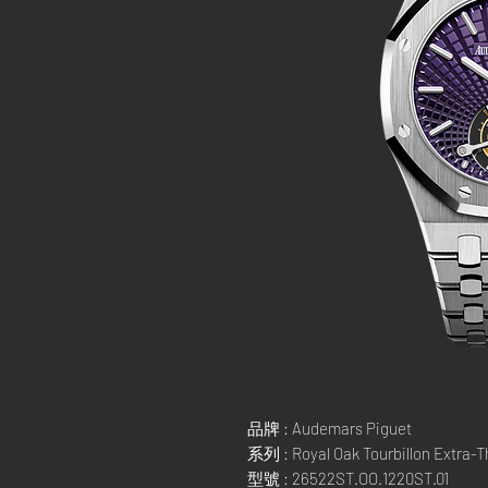
品牌 : Audemars Piguet
系列 : Royal Oak Tourbillon Extra-T
型號 : 26522ST.OO.1220ST.01