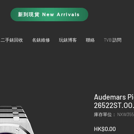
新到現貨 New Arrivals
二手錶回收
名錶維修
玩錶博客
聯絡
TVB 訪問
Audemars Pi
26522ST.OO.
庫存單位： NXW355
價
HK$0.00