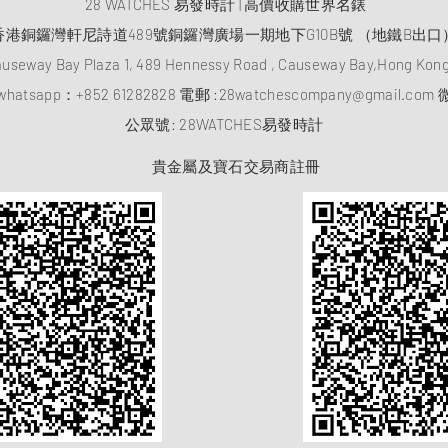
28 WATCHES 易發時計 | 高價收購世界名錶
香港銅鑼灣軒尼詩道489號銅鑼灣廣場一期地下G10B號 （地鐵B出口
auseway Bay Plaza 1, 489 Hennessy Road , Causeway Bay,Hong Ko
atsapp：
+852 61282828
電郵 :
28watchescompany@gmail.com
微
​公眾號: 28WATCHES易發時計
貴金屬及寶石交易商註冊