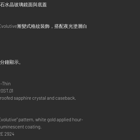
寶石水晶玻璃鏡面與底蓋
ie Evolutive漸變式格紋裝飾，搭配夜光塗層白
及分鐘顯示。
a-Thin
0ST.01
proofed sapphire crystal and caseback.
Evolutive” pattern, white gold applied hour-
luminescent coating.
E 2924