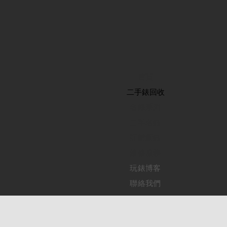
首頁
​二手錶回收
​名錶系列
二手名錶
訂購新錶
​維修服務
玩錶博客
聯絡我們