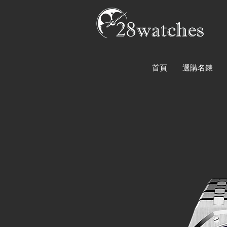
首頁
選購名錶