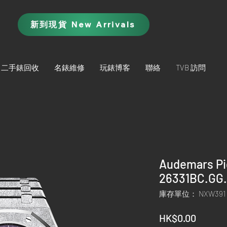
新到現貨 New Arrivals
二手錶回收
名錶維修
玩錶博客
聯絡
TVB 訪問
Audemars Pi
26331BC.GG.
庫存單位： NXW391
價
HK$0.00