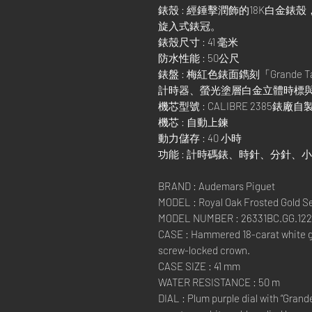
錶殼 : 經錘擊潤飾的18K白金
旋入式錶冠。
錶殼尺寸 : 41 毫米
防水性能 : 50公尺
錶盤 : 梅紅色錶面鐫刻「Grande
計時器、螢光塗層白金立體時標
機芯型號 : CALIBRE 2385錶
機芯 : 自動上鍊
動力儲存 : 40 小時
功能 : 計時碼錶、時針、分針、
BRAND : Audemars Piguet
MODEL : Royal Oak Frosted Gold S
MODEL NUMBER : 26331BC.GG.122
CASE : Hammered 18-carat white go
screw-locked crown.
CASE SIZE : 41 mm
WATER RESISTANCE : 50 m
DIAL : Plum purple dial with “Gran