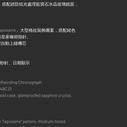
錶殼，搭配經防炫光處理藍寶石水晶玻璃鏡面，
 Tapisserie」大型格紋裝飾圖案，搭配銠色
與皇家橡樹指針。
廠自製自動上鏈機芯
小秒針、日期顯示
elfwinding Chronograph
4BC.01
ld case, glareproofed sapphire crystal,
de Tapisserie” pattern, rhodium-toned