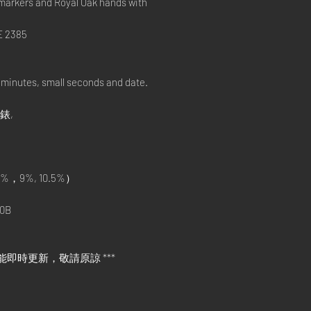
-markers and Royal Oak hands with
E 2385
minutes, small seconds and date.
手錶,
%，9%, 10.5%）
0B
能即時更新，敬請原諒 ***