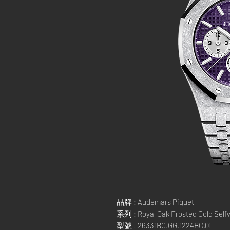
品牌 : Audemars Piguet
系列 : Royal Oak Frosted Gold Self
型號 : 26331BC.GG.1224BC.01