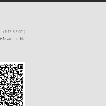
）
ng （MTR B EXIT ）
信: watcheshk