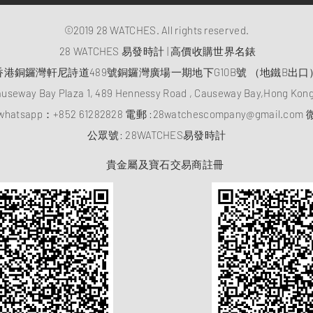
©2019 28 WATCHES. All rights reserved.
28 WATCHES 易發時計 | 高價收購世界名錶
香港銅鑼灣軒尼詩道489號銅鑼灣廣場一期地下G10B號 （地鐵B出口
auseway Bay Plaza 1, 489 Hennessy Road , Causeway Bay,Hong Ko
atsapp：
+852 61282828
電郵 :
28watchescompany@gmail.com
微
​公眾號: 28WATCHES易發時計
貴金屬及寶石交易商註冊