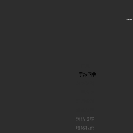
​28wa
首頁
​二手錶回收
​名錶系列
二手名錶
訂購新錶
​維修服務
玩錶博客
聯絡我們