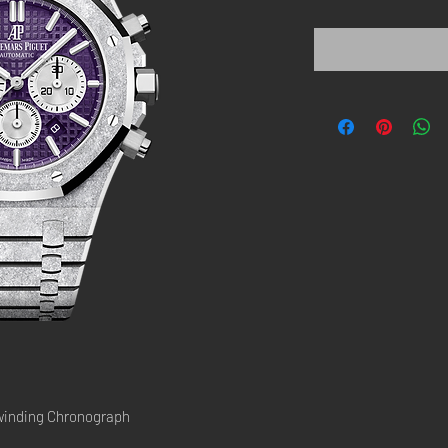
格
winding Chronograph