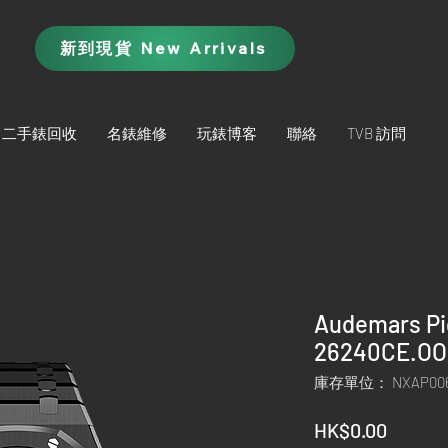
新到現貨 New Arrivals
二手錶回收
名錶維修
玩錶博客
聯絡
TVB 訪問
Audemars Pi
26240CE.OO.
庫存單位： NXAP00
價
HK$0.00