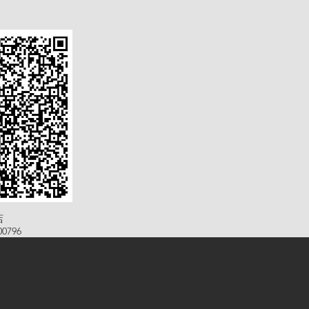
店
0796