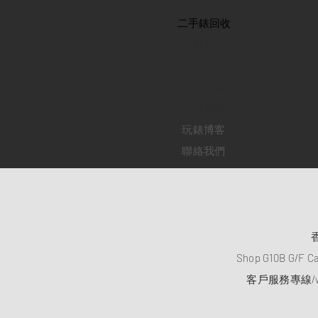
首頁
​二手錶回收
​名錶系列
二手名錶
訂購新錶
​維修服務
玩錶博客
聯絡我們
Shop G10B G/F C
客戶服務專線/wh