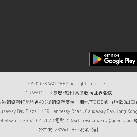
退款政策
私隱政策
FAQ
28 Watches 手機程式
©2019 28 WATCHES. All rights reserved.
28 WATCHES 易發時計 | 高價收購世界名錶
香港銅鑼灣軒尼詩道489號銅鑼灣廣場一期地下G10B號 （地鐵B出口
auseway Bay Plaza 1, 489 Hennessy Road , Causeway Bay,Hong Ko
atsapp：
+852 61282828
電郵 :
28watchescompany@gmail.com
微
​公眾號: 28WATCHES易發時計