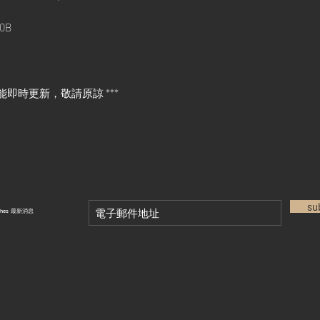
0B
能即時更新，敬請原諒 ***
su
tches 最新消息