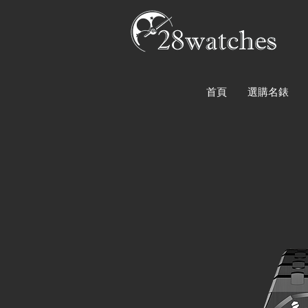
首頁
選購名錶