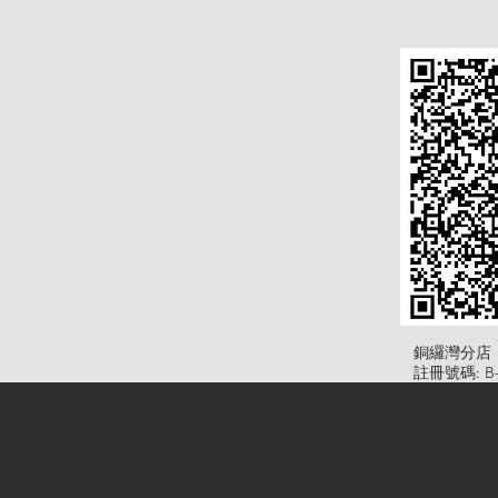
​銅纙灣分店
註冊號碼: B-B