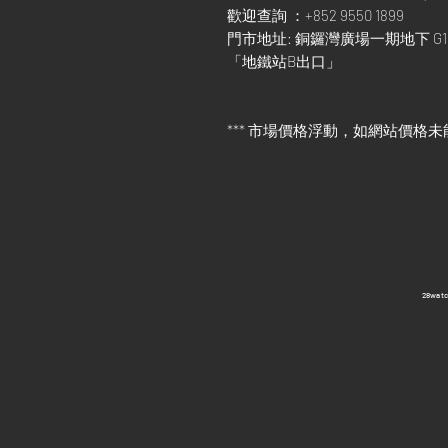
歡迎查詢 ：+852 9550 1899
門市地址: 銅鑼灣廣場一期地下 G1
「地鐵站B出口」
*** 市場價格浮動，如網站價格未
​28wa