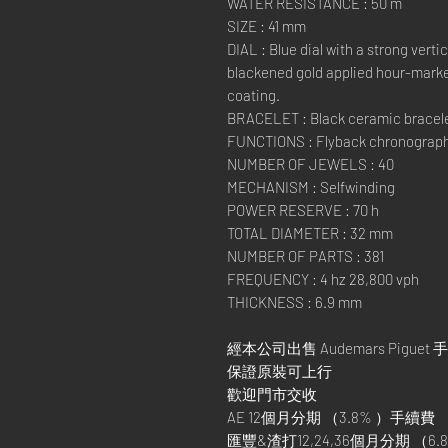
WATER RESISTANCE : 50 m
SIZE : 41 mm
DIAL : Blue dial with a strong verti
blackened gold applied hour-marke
coating.
BRACELET : Black ceramic bracelet
FUNCTIONS : Flyback chronograph,
NUMBER OF JEWELS : 40
MECHANISM : Selfwinding
POWER RESERVE : 70 h
TOTAL DIAMETER : 32 mm
NUMBER OF PARTS : 381
FREQUENCY : 4 hz 28,800 vph
THICKNESS : 6.9 mm
經本公司出售 Audemars Piguet 
保證原裝可上行
歡迎門市交收
AE 12個月分期 （3.8% ）手續費
匯豐&渣打12,24,36個月分期 （6.8