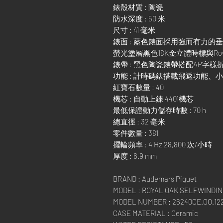
錶殼材質 : 陶瓷
防水深度 : 50 米
尺寸 : 41 毫米
錶面 : 藍色錶面採用強而有力
螢光塗層黑色18K金立體時標與Roy
錶帶 : 黑色陶瓷錶帶搭配AP字樣
功能 : 計時碼錶搭載飛返功能
紅寶石數量 : 40
機芯 : 自動上鍊 4401機芯
最低保證動力儲存時數 : 70 h
總直徑 : 32 毫米
零件數量 : 381
擺輪頻率 : 4 Hz 28,800 次/小時
厚度 : 6.9 mm
BRAND : Audemars Piguet
MODEL : ROYAL OAK SELFWINDI
MODEL NUMBER : 26240CE.OO.12
CASE MATERIAL : Ceramic