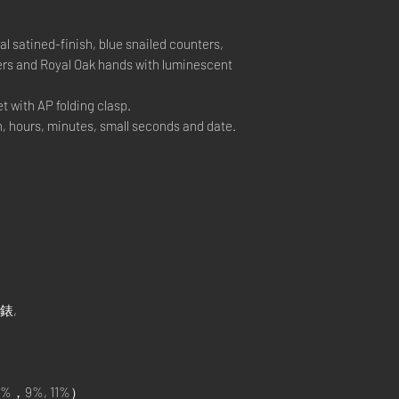
cal satined-finish, blue snailed counters,
rs and Royal Oak hands with luminescent
 with AP folding clasp.
 hours, minutes, small seconds and date.
手錶,
%，9%, 11%）