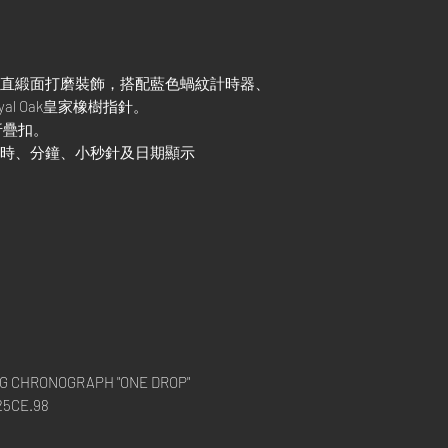
的垂直緞面打磨裝飾，搭配藍色蝸紋計時器、
al Oak皇家橡樹指針。
折疊扣。
、小時、分鐘、小秒針及日期顯示
NG CHRONOGRAPH "ONE DROP"
25CE.98