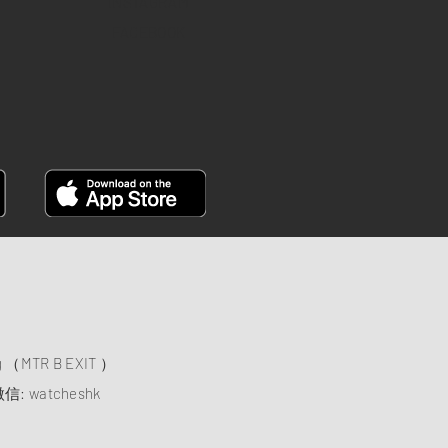
INSTAGRAM
FACEBOOK
）
ng （MTR B EXIT ）
信: watcheshk