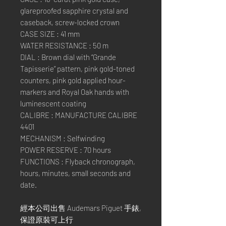
glareproofed sapphire crystal and
caseback, screw-locked crown
CASE SIZE : 41 mm
WATER RESISTANCE : 50 m
DIAL : Brown dial with “Grande
Tapisserie” pattern, pink gold-toned
counters, pink gold applied hour-
markers and Royal Oak hands with
luminescent coating
CALIBRE : MANUFACTURE CALIBRE
4401
MECHANISM : Selfwinding
POWER RESERVE : 70 hours
FUNCTIONS : Flyback chronograph,
hours, minutes, small seconds and
date.
經本公司出售 Audemars Piguet 手錶,
保證原裝可上行