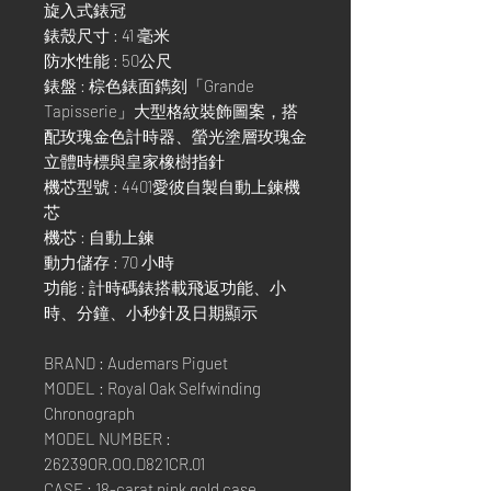
旋入式錶冠
錶殼尺寸 : 41 毫米
防水性能 : 50公尺
錶盤 : 棕色錶面鐫刻「Grande
Tapisserie」大型格紋裝飾圖案，搭
配玫瑰金色計時器、螢光塗層玫瑰金
立體時標與皇家橡樹指針
機芯型號 : 4401愛彼自製自動上鍊機
芯
機芯 : 自動上鍊
動力儲存 : 70 小時
功能 : 計時碼錶搭載飛返功能、小
時、分鐘、小秒針及日期顯示
BRAND : Audemars Piguet
MODEL : Royal Oak Selfwinding
Chronograph
MODEL NUMBER :
26239OR.OO.D821CR.01
CASE : 18-carat pink gold case,