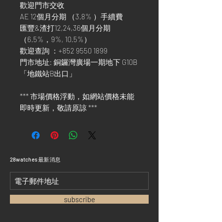
歡迎門市交收
AE 12個月分期 （3.8% ）手續費
匯豐&渣打12,24,36個月分期
（6.5%，9%, 10.5%）
歡迎查詢 ：+852 9550 1899
門市地址: 銅鑼灣廣場一期地下 G10B
「地鐵站B出口」
*** 市場價格浮動，如網站價格未能
即時更新，敬請原諒 ***
​28watches 最新消息
subscribe