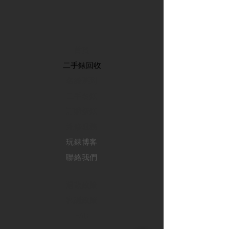
首頁
​二手錶回收
​名錶系列
二手名錶
訂購新錶
​維修服務
玩錶博客
聯絡我們
退款政策
私隱政策
FAQ