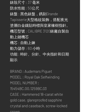
錶殼尺寸 : 37 毫米
防水性能 : 50公尺
錶盤 : 黑色錶盤，鐫刻Grande
Tapisserie大型格紋裝飾，搭配夜光
塗層白金鑲貼時標與皇家橡樹指針。
機芯型號 : CALIBRE 3120錶廠自製自
動上鏈機芯
機芯 : 自動上鍊
動力儲存 : 60 小時
功能 : 時針、分針、中央指針和日期
顯示
BRAND : Audemars Piguet
MODEL : Royal Oak Selfwinding
MODEL NUMBER :
15454BC.GG.1259BC.03
CASE : Hammered 18-carat white
gold case, glareproofed sapphire
crystal and caseback, screw-locked
crown.