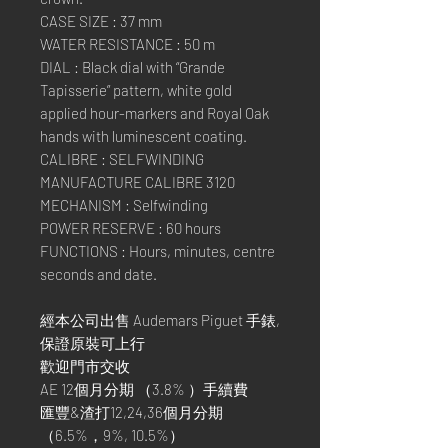
CASE SIZE : 37 mm
WATER RESISTANCE : 50 m
DIAL : Black dial with “Grande
Tapisserie” pattern, white gold
applied hour-markers and Royal Oak
hands with luminescent coating.
CALIBRE : SELFWINDING
MANUFACTURE CALIBRE 3120
MECHANISM : Selfwinding
POWER RESERVE : 60 hours
FUNCTIONS : Hours, minutes, centre
seconds and date.
經本公司出售 Audemars Piguet 手錶,
保證原裝可上行
歡迎門市交收
AE 12個月分期 （3.8% ）手續費
匯豐&渣打12,24,36個月分期
（6.5%，9%, 10.5%）