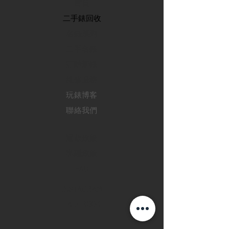
首頁
​二手錶回收
​名錶系列
二手名錶
訂購新錶
​維修服務
玩錶博客
聯絡我們
退款政策
私隱政策
FAQ
INSTAGRAM
FACEBOOK