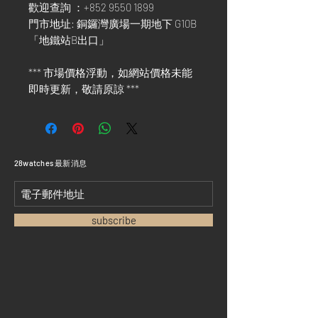
歡迎查詢 ：+852 9550 1899
門市地址: 銅鑼灣廣場一期地下 G10B
「地鐵站B出口」
*** 市場價格浮動，如網站價格未能
即時更新，敬請原諒 ***
​28watches 最新消息
subscribe