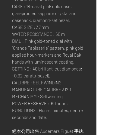
CASE : 18-carat pink gold case,
glareproofed sapphire crystal and
caseback, diamond-set bezel.
CASE SIZE : 37 mm
WATER RESISTANCE : 50 m
DIAL : Pink gold-toned dial with
“Grande Tapisserie” pattern, pink gold
applied hour-markers and Royal Oak
hands with luminescent coating.
SETTING : 40 brilliant-cut diamonds;
~0.92 carats (bezel).
CALIBRE : SELFWINDING
MANUFACTURE CALIBRE 3120
MECHANISM : Selfwinding
POWER RESERVE : 60 hours
FUNCTIONS : Hours, minutes, centre
seconds and date.
經本公司出售 Audemars Piguet 手錶,