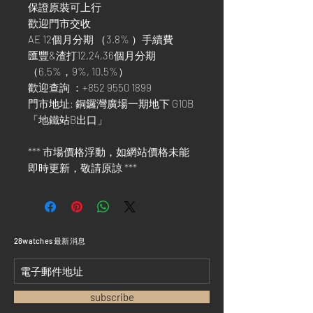
保證原裝可上行
歡迎門市交收
AE 12個月分期 （3.8% ）手續費
匯豐&渣打12,24,36個月分期
（6.5%，9%, 10.5%）
歡迎查詢 ：+852 9550 1899
門市地址: 銅鑼灣廣場一期地下 G10B
「地鐵站B出口」
*** 市場價格浮動，如網站價格未能
即時更新，敬請原諒 ***
​28watches 最新消息
subscribe