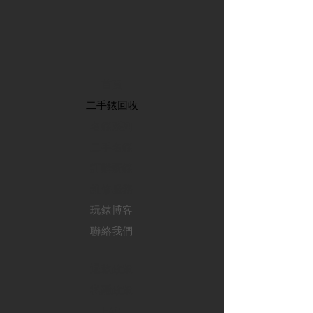
首頁
​二手錶回收
​名錶系列
二手名錶
訂購新錶
​維修服務
玩錶博客
聯絡我們
退款政策
私隱政策
FAQ