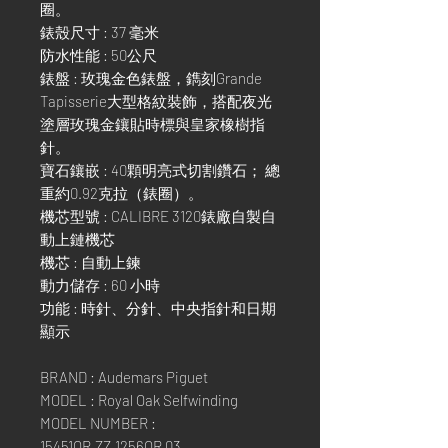
圈。
錶殼尺寸 : 37 毫米
防水性能 : 50公尺
錶盤 : 玫瑰金色錶盤，鐫刻Grande
Tapisserie大型格紋裝飾，搭配夜光
塗層玫瑰金鑲貼時標與皇家橡樹指
針。
寶石鑲嵌 : 40顆明亮式切割鑽石； 總
重約0.92克拉（錶圈）。
機芯型號 : CALIBRE 3120錶廠自製自
動上鏈機芯
機芯 : 自動上鍊
動力儲存 : 60 小時
功能 : 時針、分針、中央指針和日期
顯示
BRAND : Audemars Piguet
MODEL : Royal Oak Selfwinding
MODEL NUMBER :
15451OR.ZZ.1256OR.03