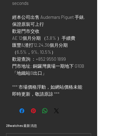
seconds
經本公司出售 Audemars Piguet 手錶,
保證原裝可上行
歡迎門市交收
AE 12個月分期 （3.8% ）手續費
匯豐&渣打12,24,36個月分期
（6.5%，9%, 10.5%）
歡迎查詢 ：+852 9550 1899
門市地址: 銅鑼灣廣場一期地下 G10B
「地鐵站B出口」
*** 市場價格浮動，如網站價格未能
即時更新，敬請原諒 ***
​28watches 最新消息