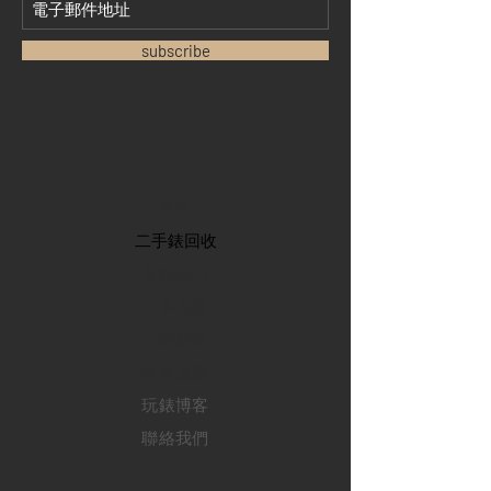
subscribe
首頁
​二手錶回收
​名錶系列
二手名錶
訂購新錶
​維修服務
玩錶博客
聯絡我們