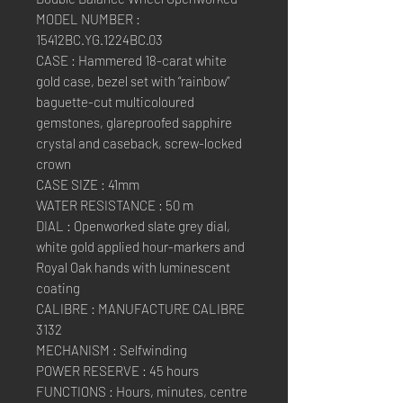
MODEL NUMBER :
15412BC.YG.1224BC.03
CASE : Hammered 18-carat white
gold case, bezel set with “rainbow”
baguette-cut multicoloured
gemstones, glareproofed sapphire
crystal and caseback, screw-locked
crown
CASE SIZE : 41mm
WATER RESISTANCE : 50 m
DIAL : Openworked slate grey dial,
white gold applied hour-markers and
Royal Oak hands with luminescent
coating
CALIBRE : MANUFACTURE CALIBRE
3132
MECHANISM : Selfwinding
POWER RESERVE : 45 hours
FUNCTIONS : Hours, minutes, centre