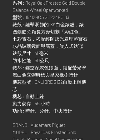
系列 : Royal Oak Frosted Gold Double
Balance Wheel Openworked
型號 : 15412BC.YG.1224BC.03
錶殼 : 錘擊潤飾的18K白金錶殼，錶
圈鑲嵌32顆長方形切割「彩虹色」
七彩寶石，搭配經防炫光處理藍寶石
水晶玻璃鏡面與底蓋，旋入式錶冠
錶殼尺寸 : 41 毫米
防水性能 : 50公尺
錶盤 : 鏤空深灰色錶面，搭配螢光塗
層白金立體時標與皇家橡樹指針
機芯型號 : CALIBRE 3132自動上鏈機
芯
機芯 : 自動上鍊
動力儲存 : 45 小時
功能 : 時針、分針、中央指針
BRAND : Audemars Piguet
MODEL : Royal Oak Frosted Gold
Double Balance Wheel Openworked