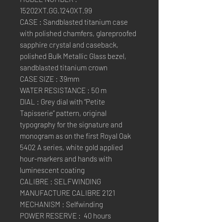
15202XT.GG.1240XT.99
CASE : Sandblasted titanium case
with polished chamfers, glareproofed
sapphire crystal and caseback,
polished Bulk Metallic Glass bezel,
sandblasted titanium crown
CASE SIZE : 39mm
WATER RESISTANCE : 50 m
DIAL : Grey dial with “Petite
Tapisserie” pattern, original
typography for the signature and
monogram as on the first Royal Oak
5402 A series, white gold applied
hour-markers and hands with
luminescent coating
CALIBRE : SELFWINDING
MANUFACTURE CALIBRE 2121
MECHANISM : Selfwinding
POWER RESERVE : 40 hours