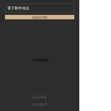
subscribe
首頁
​二手錶回收
​名錶系列
二手名錶
訂購新錶
​維修服務
玩錶博客
聯絡我們