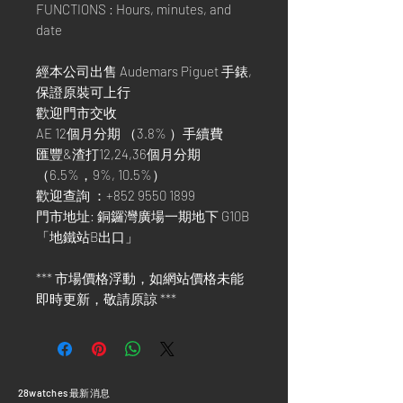
FUNCTIONS : Hours, minutes, and
date
經本公司出售 Audemars Piguet 手錶,
保證原裝可上行
歡迎門市交收
AE 12個月分期 （3.8% ）手續費
匯豐&渣打12,24,36個月分期
（6.5%，9%, 10.5%）
歡迎查詢 ：+852 9550 1899
門市地址: 銅鑼灣廣場一期地下 G10B
「地鐵站B出口」
*** 市場價格浮動，如網站價格未能
即時更新，敬請原諒 ***
​28watches 最新消息