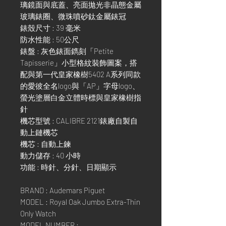
璃鏡面與底蓋、亮面拋光非晶態金屬
玻璃錶圈、微珠噴砂鈦金屬錶冠
錶殼尺寸 : 39 毫米
防水性能 : 50公尺
錶盤 : 灰色錶面鐫刻「Petite
Tapisserie」小型格紋裝飾圖案，搭
配與第一代皇家橡樹5402 A系列同款
的愛彼全名logo與「AP」字母logo、
螢光塗層白金立體時標與皇家橡樹指
針
機芯型號 : CALIBRE 2121錶廠自製自
動上鏈機芯
機芯 : 自動上鍊
動力儲存 : 40 小時
功能 : 時針、分針、日期顯示
BRAND : Audemars Piguet
MODEL : Royal Oak Jumbo Extra-Thin
Only Watch
MODEL NUMBER :