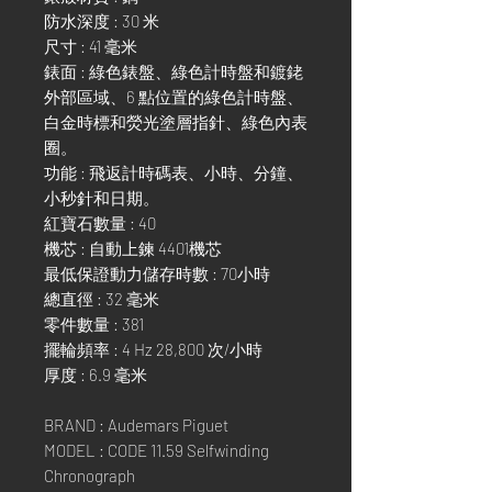
防水深度 : 30 米
尺寸 : 41 毫米
錶面 : 綠色錶盤、綠色計時盤和鍍銠
外部區域、6 點位置的綠色計時盤、
白金時標和熒光塗層指針、綠色內表
圈。
功能 : 飛返計時碼表、小時、分鐘、
小秒針和日期。
紅寶石數量 : 40
機芯 : 自動上鍊 4401機芯
最低保證動力儲存時數 : 70小時
總直徑 : 32 毫米
零件數量 : 381
擺輪頻率 : 4 Hz 28,800 次/小時
厚度 : 6.9 毫米
BRAND : Audemars Piguet
MODEL : CODE 11.59 Selfwinding
Chronograph