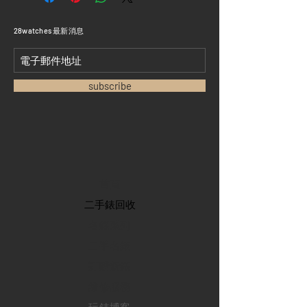
​28watches 最新消息
subscribe
首頁
​二手錶回收
​名錶系列
二手名錶
訂購新錶
​維修服務