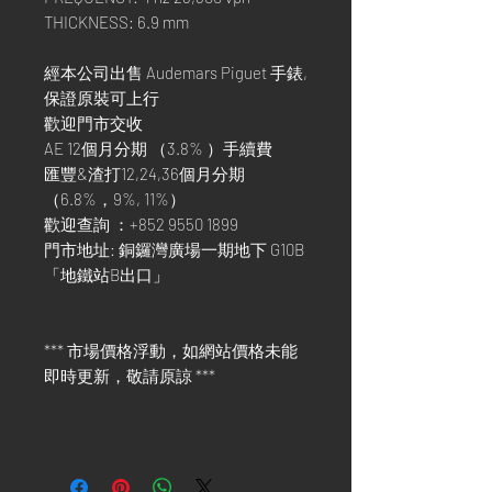
THICKNESS: 6.9 mm
經本公司出售 Audemars Piguet 手錶,
保證原裝可上行
歡迎門市交收
AE 12個月分期 （3.8% ）手續費
匯豐&渣打12,24,36個月分期
（6.8%，9%, 11%）
歡迎查詢 ：+852 9550 1899
門市地址: 銅鑼灣廣場一期地下 G10B
「地鐵站B出口」
*** 市場價格浮動，如網站價格未能
即時更新，敬請原諒 ***