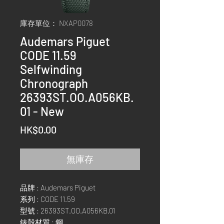
庫存單位： NXAP0078
Audemars Piguet
CODE 11.59
Selfwinding
Chronograph
26393ST.OO.A056KB.
01 - New
價
HK$0.00
格
無庫存
品牌 : Audemars Piguet
系列 : CODE 11.59
型號 : 26393ST.OO.A056KB.01
錶殼材質 : 鋼