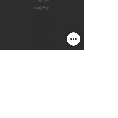
玩錶博客
聯絡我們
退款政策
私隱政策
FAQ
INSTAGRAM
FACEBOOK
28 Watches 手機程
式
©2019 28 WATCHES. All rights reserved.
28 WATCHES 易發時計 | 高價收購世界名