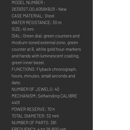
MODEL NUMBER :
26393ST.OO.A056KB.01 - New
CASE MATERIAL: Steel
WATER RESISTANCE: 30 m
SIZE: 41 mm
DIAL: Green dial, green counters and
rhodium-toned external zone, green
counter at 6, white gold hour-markers
and hands with luminescent coating,
green inner bezel.
FUNCTIONS: Flyback chronograph,
hours, minutes, small seconds and
date.
NUMBER OF JEWELS: 40
MECHANISM: Selfwinding CALIBRE
4401
POWER RESERVE: 70 h
TOTAL DIAMETER: 32 mm
NUMBER OF PARTS: 381
FREQUENCY: 4 hz 28,800 vph