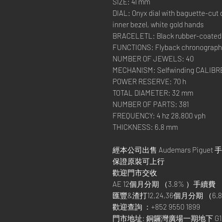
SIZE: 41 mm
DIAL: Onyx dial with baguette-cut
inner bezel, white gold hands
BRACELETL: Black rubber-coated st
FUNCTIONS: Flyback chronograph, 
NUMBER OF JEWELS: 40
MECHANISM: Selfwinding CALIBRE
POWER RESERVE: 70 h
TOTAL DIAMETER: 32 mm
NUMBER OF PARTS: 381
FREQUENCY: 4 hz 28,800 vph
THICKNESS: 6.8 mm
經本公司出售 Audemars Piguet 
保證原裝可上行
歡迎門市交收
AE 12個月分期 （3.8% ）手續費
匯豐&渣打12,24,36個月分期 （6.8
歡迎查詢 ：+852 9550 1899
門市地址: 銅鑼灣廣場一期地下 G1