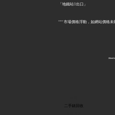
「地鐵站B出口」
*** 市場價格浮動，如網站價格未
​28wa
首頁
​二手錶回收
​名錶系列