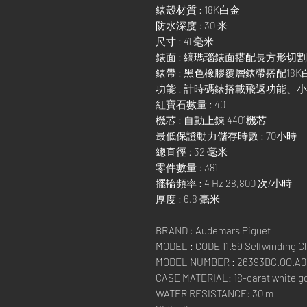
錶殼材質 : 18K白金
防水深度 : 30 米
尺寸 : 41 毫米
錶面 : 縞瑪瑙錶面搭配長方形
錶帶 : 黑色橡膠覆層錶帶搭配18
功能 : 計時碼錶搭載飛返功能
紅寶石數量 : 40
機芯 : 自動上鍊 4401機芯
最低保證動力儲存時數 : 70小時
總直徑 : 32 毫米
零件數量 : 381
擺輪頻率 : 4 Hz 28,800 次/小時
厚度 : 6.8 毫米
BRAND : Audemars Piguet
MODEL : CODE 11.59 Selfwinding 
MODEL NUMBER : 26393BC.OO.A0
CASE MATERIAL: 18-carat white g
WATER RESISTANCE: 30 m