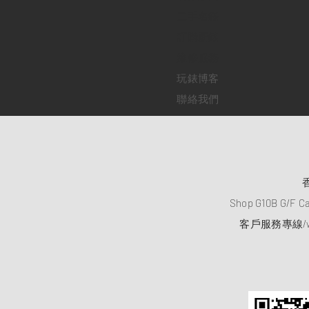
二手名錶
訂購新錶
​維修服務
玩錶博客
聯絡我們
Shop G10B G/F C
客戶服務專線/wh