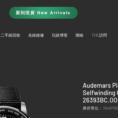
新到現貨 New Arrivals
二手錶回收
名錶維修
玩錶博客
聯絡
TVB 訪問
Audemars Pi
Selfwinding
26393BC.OO
庫存單位： NXAP010