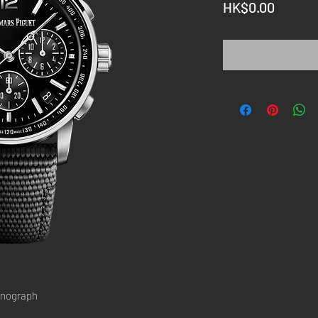
價
HK$0.00
格
onograph