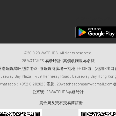
28 Watches 手機程式
©2019 28 WATCHES. All rights reserved.
28 WATCHES 易發時計 | 高價收購世界名錶
香港銅鑼灣軒尼詩道489號銅鑼灣廣場一期地下G10B號 （地鐵B出口
auseway Bay Plaza 1, 489 Hennessy Road , Causeway Bay,Hong Ko
atsapp：
+852 61282828
電郵 :
28watchescompany@gmail.com
微
​公眾號: 28WATCHES易發時計
貴金屬及寶石交易商註冊