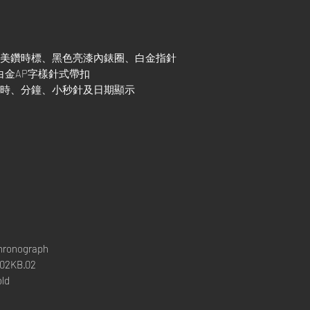
切割美鑽時標、黑色亮漆內錶圈、白金指針
K白金AP字樣針式帶扣
、小時、分鐘、小秒針及日期顯示
Chronograph
02KB.02
old