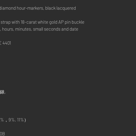
 diamond hour-markers, black lacquered
rap with 18-carat white gold AP pin buckle
hours, minutes, small seconds and date
 4401
手錶,
%，9%, 11%）
0B