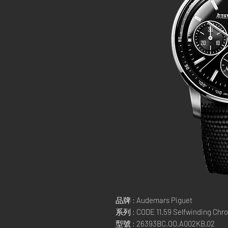
品牌 : Audemars Piguet
系列 : CODE 11.59 Selfwinding Chr
型號 : 26393BC.OO.A002KB.02