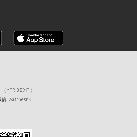
）
ng （MTR B EXIT ）
信: watcheshk