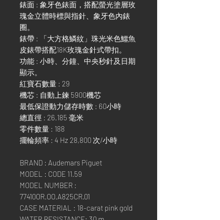
錶面 : 象牙色錶面，搭配螢光塗層玫
瑰金立體時標與指針、象牙色內錶
圈。
錶帶 : 「大方格鱗紋」珠光米色鱷魚
皮錶帶搭配18K玫瑰金針式帶扣。
功能 : 小時、分鐘、中央秒針及日期
顯示。
紅寶石數量 : 29
機芯 : 自動上鍊 5900機芯
最低保證動力儲存時數 : 60小時
總直徑 : 26.185 毫米
零件數量 : 188
擺輪頻率 : 4 Hz 28,800 次/小時
BRAND : Audemars Piguet
MODEL : CODE 11.59
MODEL NUMBER :
77410OR.OO.A825CR.01
CASE MATERIAL : 18-carat pink gold
WATER RESISTANCE: 30 m