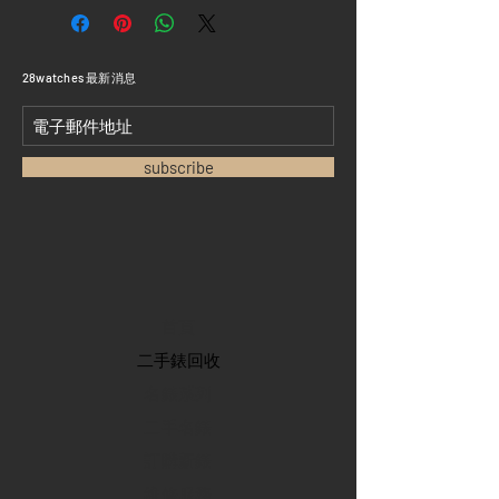
​28watches 最新消息
subscribe
首頁
​二手錶回收
​名錶系列
二手名錶
訂購新錶
​維修服務