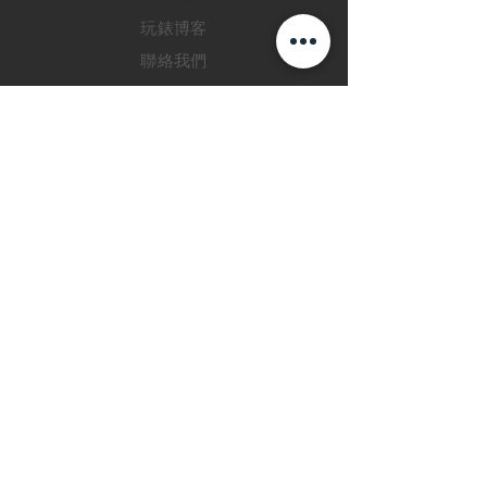
玩錶博客
聯絡我們
退款政策
私隱政策
FAQ
INSTAGRAM
FACEBOOK
28 Watches 手機程
式
©2019 28 WATCHES. All rights reserved.