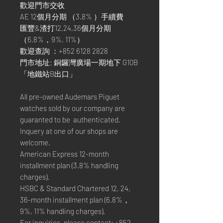
歡迎門市交收
AE 12個月分期 （3.8% ）手續費
匯豐&渣打12,24,36個月分期
（6.8%，9%, 11%）
歡迎查詢 ：+852 6128 2828
門市地址: 銅鑼灣廣場一期地下 G10B
「地鐵站B出口」
All pre-owned Audemars Piguet
watches sold by our company are
guaranted to be authenticated.
Inquery at one of our shops are
welcome.
American Express 12-month
installment plan (3.8% handling
charges).
HSBC & Standard Chartered 12, 24,
36-month installment plan (6.8%，
9%, 11% handling charges).
For inquiries, please contact: +852