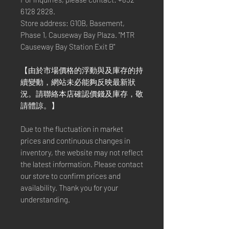
6128 2828.
Store address: G10B, Basement,
Phase 1, Causeway Bay Plaza. "MTR
Causeway Bay Station Exit B"
【由於市場價格的浮動與及庫存的持
續變動，網站未必能夠反映最新狀
況。請聯絡本店確認價錢及庫存，敬
請體諒。】
Due to the fluctuation in market
prices and continuous changes in
inventory, the website may not reflect
the latest information. Please contact
our store to confirm prices and
availability. Thank you for your
understanding.