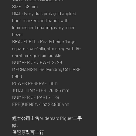
SIZE : 38 mm
DIAL: Ivory dial, pink gold applied
hour-markers and hands with
luminescent coating, ivory inner
bezel.
BRACELETL : Pearly beige “large
square scale” alligator strap with 18-
carat pink gold pin buckle.
NUMBER OF JEWELS: 29
MECHANISM: Selfwinding CALIBRE
5900
POWER RESERVE: 60 h
TOTAL DIAMETER: 26.185 mm
NUMBER OF PARTS: 188
FREQUENCY: 4 hz 28,800 vph
經本公司出售Audemars Piguet二手
錶,
保證原裝可上行