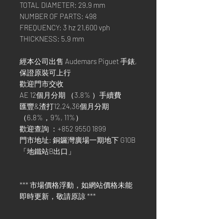
TOTAL DIAMETER: 29.9 mm
NUMBER OF PARTS: 498
FREQUENCY: 3 hz 21,600 vph
THICKNESS: 5.9 mm
經本公司出售 Audemars Piguet 手錶,
保證原裝可上行
歡迎門市交收
AE 12個月分期 （3.8% ）手續費
匯豐&渣打12,24,36個月分期
（6.8%，9%, 11%）
歡迎查詢 ：+852 9550 1899
門市地址: 銅鑼灣廣場一期地下 G10B
「地鐵站B出口」
*** 市場價格浮動，如網站價格未能
即時更新，敬請原諒 ***