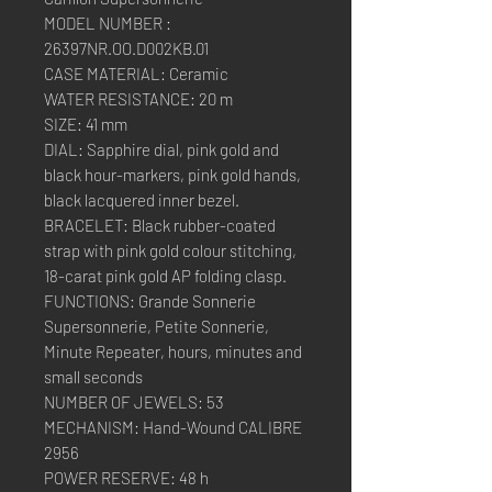
MODEL NUMBER :
26397NR.OO.D002KB.01
CASE MATERIAL: Ceramic
WATER RESISTANCE: 20 m
SIZE: 41 mm
DIAL: Sapphire dial, pink gold and
black hour-markers, pink gold hands,
black lacquered inner bezel.
BRACELET: Black rubber-coated
strap with pink gold colour stitching,
18-carat pink gold AP folding clasp.
FUNCTIONS: Grande Sonnerie
Supersonnerie, Petite Sonnerie,
Minute Repeater, hours, minutes and
small seconds
NUMBER OF JEWELS: 53
MECHANISM: Hand-Wound CALIBRE
2956
POWER RESERVE: 48 h