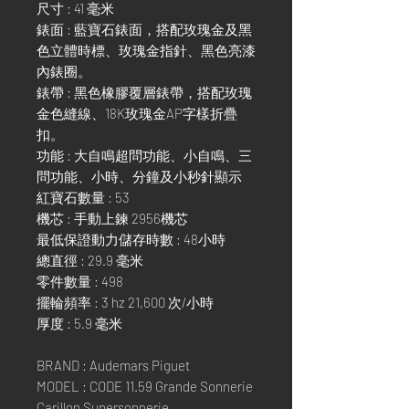
尺寸 : 41 毫米
錶面 : 藍寶石錶面，搭配玫瑰金及黑
色立體時標、玫瑰金指針、黑色亮漆
內錶圈。
錶帶 : 黑色橡膠覆層錶帶，搭配玫瑰
金色縫線、18K玫瑰金AP字樣折疊
扣。
功能 : 大自鳴超問功能、小自鳴、三
問功能、小時、分鐘及小秒針顯示
紅寶石數量 : 53
機芯 : 手動上鍊 2956機芯
最低保證動力儲存時數 : 48小時
總直徑 : 29.9 毫米
零件數量 : 498
擺輪頻率 : 3 hz 21,600 次/小時
厚度 : 5.9 毫米
BRAND : Audemars Piguet
MODEL : CODE 11.59 Grande Sonnerie
Carillon Supersonnerie