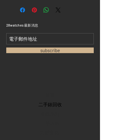
​28watches 最新消息
subscribe
首頁
​二手錶回收
​名錶系列
二手名錶
訂購新錶