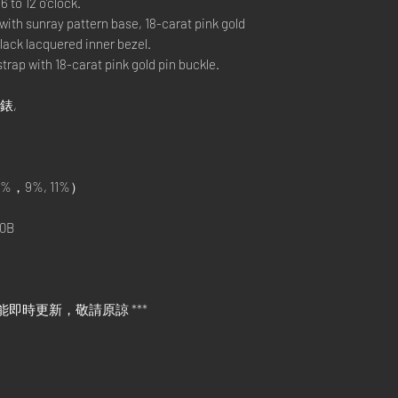
6 to 12 o’clock.
with sunray pattern base, 18-carat pink gold
lack lacquered inner bezel.
ap with 18-carat pink gold pin buckle.
手錶,
%，9%, 11%）
0B
能即時更新，敬請原諒 ***