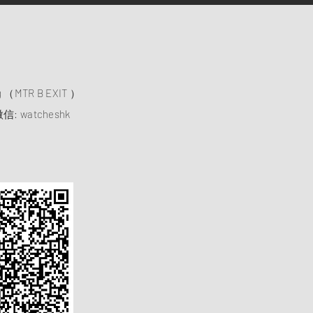
）
ng （MTR B EXIT ）
信: watcheshk