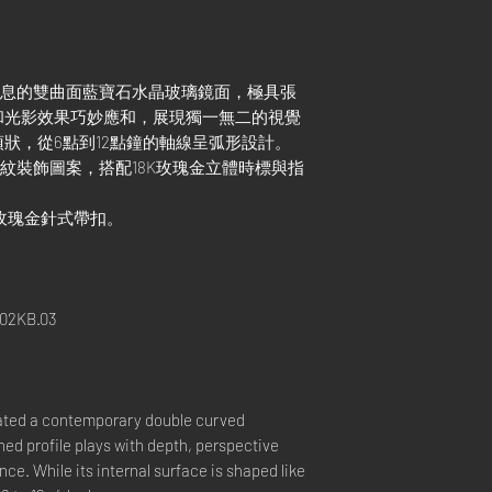
代氣息的雙曲面藍寶石水晶玻璃鏡面，極具張
和光影效果巧妙應和，展現獨一無二的視覺
狀，從6點到12點鐘的軸線呈弧形設計。
陽紋裝飾圖案，搭配18K玫瑰金立體時標與指
K玫瑰金針式帶扣。
02KB.03
ated a contemporary double curved
hed profile plays with depth, perspective
nce. While its internal surface is shaped like