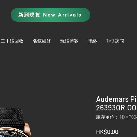
新到現貨 New Arrivals
二手錶回收
名錶維修
玩錶博客
聯絡
TVB 訪問
Audemars Pi
26393OR.OO
庫存單位： NXAP004
價
HK$0.00