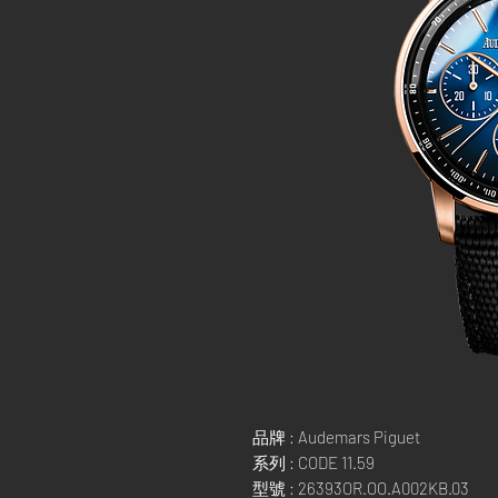
品牌 : Audemars Piguet
系列 : CODE 11.59
型號 : 26393OR.OO.A002KB.03