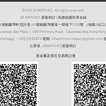
©2019 28 WATCHES. All rights reserved.
28 WATCHES 易發時計 | 高價收購世界名錶
香港銅鑼灣軒尼詩道489號銅鑼灣廣場一期地下G10B號 （地鐵B出口
auseway Bay Plaza 1, 489 Hennessy Road , Causeway Bay,Hong Ko
atsapp：
+852 61282828
電郵 :
28watchescompany@gmail.com
微
​公眾號: 28WATCHES易發時計
貴金屬及寶石交易商註冊