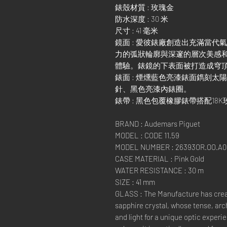
錶殼材質 : 玫瑰金
防水深度 : 30 米
尺寸 : 41 毫米
鏡面 : 愛彼錶廠創造出充滿當
力的弧狀輪廓與深邃的層次美感
體驗。錶鏡的下表面被打造成穹頂
錶面 : 煙燻藍色亮漆錶面鐫刻太
針、黑色亮漆內錶圈。
錶帶 : 黑色包覆橡膠錶帶搭配18
BRAND : Audemars Piguet
MODEL : CODE 11.59
MODEL NUMBER : 26393OR.OO.A0
CASE MATERIAL : Pink Gold
WATER RESISTANCE : 30 m
SIZE : 41 mm
GLASS : The Manufacture has cre
sapphire crystal, whose tense, arc
and light for a unique optic experie