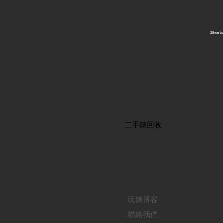
​28wa
首頁
​二手錶回收
​名錶系列
二手名錶
訂購新錶
​維修服務
玩錶博客
聯絡我們