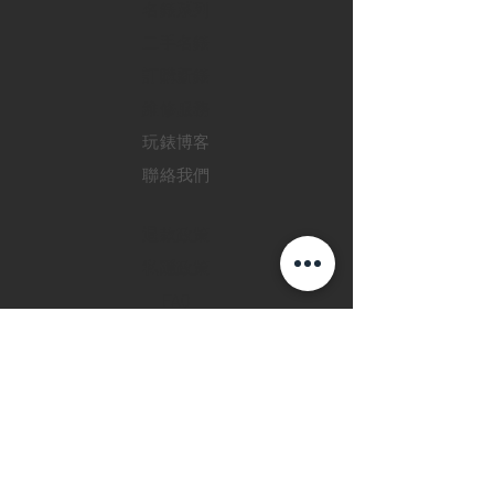
​名錶系列
二手名錶
訂購新錶
​維修服務
玩錶博客
聯絡我們
退款政策
私隱政策
FAQ
INSTAGRAM
FACEBOOK
28 Watches 手機程
式