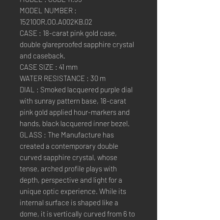
MODEL NUMBER :
15210OR.OO.A002KB.02
CASE : 18-carat pink gold case,
double glareproofed sapphire crystal
and caseback.
CASE SIZE : 41 mm
WATER RESISTANCE : 30 m
DIAL : Smoked lacquered purple dial
with sunray pattern base, 18-carat
pink gold applied hour-markers and
hands, black lacquered inner bezel.
GLASS : The Manufacture has
created a contemporary double
curved sapphire crystal, whose
tense, arched profile plays with
depth, perspective and light for a
unique optic experience. While its
internal surface is shaped like a
dome, it is vertically curved from 6 to