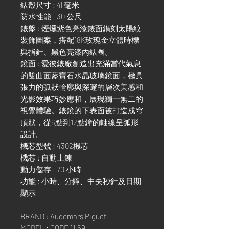
錶殼尺寸 : 41 毫米
防水性能 : 30 公尺
錶盤 : 煙燻紫色亮漆錶面鐫刻太陽紋
裝飾圖案，搭配18K玫瑰金立體時標
與指針、黑色亮漆內錶圈。
鏡面 : 愛彼錶廠創造出充滿當代氣息
的雙曲面藍寶石水晶玻璃鏡面，極具
張力的弧狀輪廓與深邃的層次美感和
光影效果巧妙應和，展現獨一無二的
視覺體驗。錶鏡的下表面被打造成穹
頂狀，從6點到12點鐘的軸線呈弧形
設計。
機芯型號 : 4302機芯
機芯 : 自動上鍊
動力儲存 : 70 小時
功能 : 小時、分鐘、中央秒針及日期
顯示
BRAND : Audemars Piguet
MODEL : CODE 11.59