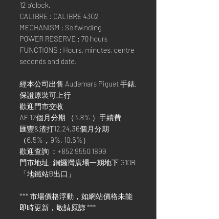
12 o’clock.
CALIBRE : CALIBRE 4302
MECHANISM : Selfwinding
POWER RESERVE : 70 hours
FUNCTIONS : Hours, minutes, centre
seconds and date.
經本公司出售 Audemars Piguet 手錶,
保證原裝可上行
歡迎門市交收
AE 12個月分期 （3.8% ）手續費
匯豐&渣打12,24,36個月分期
（6.5%，9%, 10.5%）
歡迎查詢 ：+852 9550 1899
門市地址: 銅鑼灣廣場一期地下 G10B
「地鐵站B出口」
*** 市場價格浮動，如網站價格未能
即時更新，敬請原諒 ***