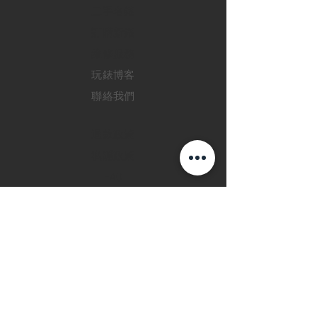
二手名錶
訂購新錶
​維修服務
玩錶博客
聯絡我們
退款政策
私隱政策
FAQ
INSTAGRAM
FACEBOOK
28 Watches 手機程
式