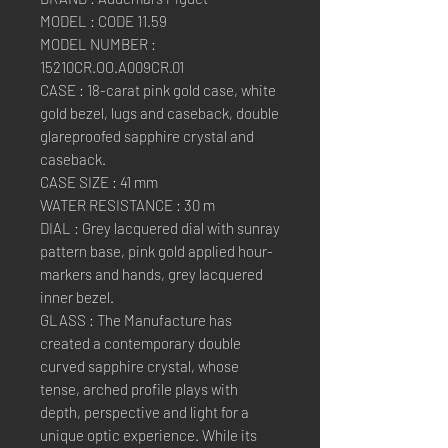
MODEL : CODE 11.59
MODEL NUMBER :
15210CR.OO.A009CR.01
CASE : 18-carat pink gold case, white
gold bezel, lugs and caseback, double
glareproofed sapphire crystal and
caseback.
CASE SIZE : 41 mm
WATER RESISTANCE : 30 m
DIAL : Grey lacquered dial with sunray
pattern base, pink gold applied hour-
markers and hands, grey lacquered
inner bezel.
GLASS : The Manufacture has
created a contemporary double
curved sapphire crystal, whose
tense, arched profile plays with
depth, perspective and light for a
unique optic experience. While its