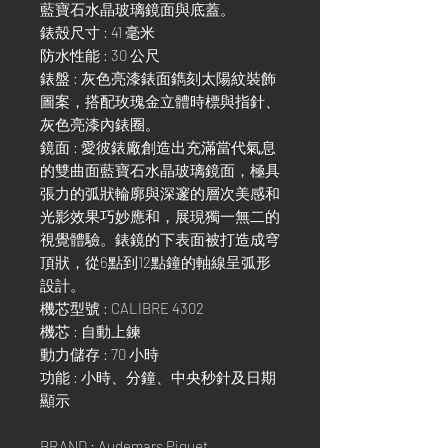
藍寶石水晶玻璃鏡面與底蓋。
錶殼尺寸 : 41 毫米
防水性能 : 30 公尺
錶盤 : 灰色亮漆錶面鐫刻太陽紋裝飾
圖案，搭配玫瑰金立體時標與指針、
灰色亮漆內錶圈。
鏡面 : 愛彼錶廠創造出充滿當代氣息
的雙曲面藍寶石水晶玻璃鏡面，極具
張力的弧狀輪廓與深邃的層次美感和
光影效果巧妙應和，展現獨一無二的
視覺體驗。錶鏡的下表面被打造成穹
頂狀，從6點到12點鐘的軸線呈弧形
設計。
機芯型號 : CALIBRE 4302
機芯 : 自動上鍊
動力儲存 : 70 小時
功能 : 小時、分鐘、中央秒針及日期
顯示
BRAND : Audemars Piguet