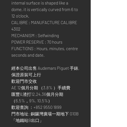
internal surface is shaped like a
dome, it is vertically curved from 6 to
12 o’clock.
CALIBRE : MANUFACTURE CALIBRE
4302
MECHANISM : Selfwinding
POWER RESERVE : 70 hours
FUNCTIONS : Hours, minutes, centre
seconds and date.
經本公司出售 Audemars Piguet 手錶,
保證原裝可上行
歡迎門市交收
AE 12個月分期 （3.8% ）手續費
匯豐&渣打12,24,36個月分期
（6.5%，9%, 10.5%）
歡迎查詢 ：+852 9550 1899
門市地址: 銅鑼灣廣場一期地下 G10B
「地鐵站B出口」