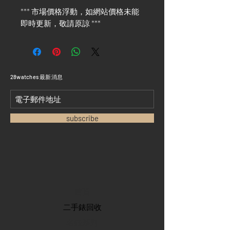
*** 市場價格浮動，如網站價格未能
即時更新，敬請原諒 ***
​28watches 最新消息
subscribe
首頁
​二手錶回收
​名錶系列