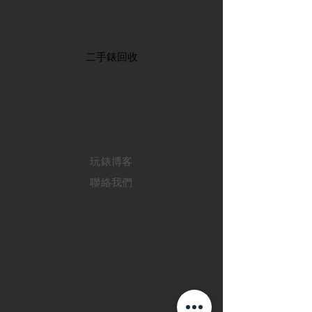
首頁
​二手錶回收
​名錶系列
二手名錶
訂購新錶
​維修服務
玩錶博客
聯絡我們
退款政策
私隱政策
FAQ
INSTAGRAM
FACEBOOK