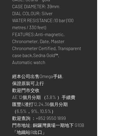
CASE DIAMETER: 39mm
DIAL COLOUR: Silver
WATER RESISTANCE:10 bar (100
metres / 330 feet)
FEATURES:Anti-magnetic,
Chronometer, Date, Master
Chronometer Certified, Transparent
case back,Sedna Gold™,
Automatic watch
經本公司出售Omega手錶,
保證原裝可上行
歡迎門市交收
AE 12個月分期 （3.8% ）手續費
匯豐&渣打12,24,36個月分期
（6.5%，9%, 10.5%）
歡迎查詢 ：+852 9550 1899
門市地址: 銅鑼灣廣場一期地下 G10B
「地鐵站B出口」