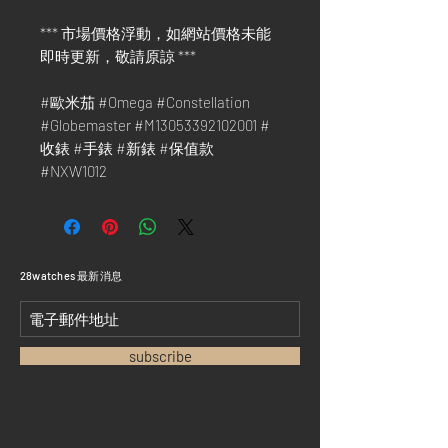
*** 市場價格浮動，如網站價格未能
即時更新，敬請原諒 ***
#歐米茄 #Omega #Constellation
#Globemaster #M13053392102001 #
收錶 #手錶 #新錶 #保值款
#NXW1012
​28watches 最新消息
subscribe