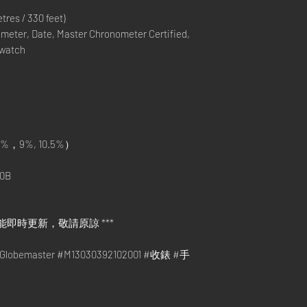
res / 330 feet)
eter, Date, Master Chronometer Certified,
 watch
%，9%, 10.5%）
0B
能即時更新，敬請原諒 ***
Globemaster #M13030392102001 #收錶 #手