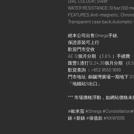
DIAL COLOUR: Silver
WATER RESISTANCE:10 bar (100 met
FEATURES:Anti-magnetic, Chronom
Transparent case back,Automatic
經本公司出售Omega手錶,
保證原裝可上行
歡迎門市交收
AE 12個月分期 （3.8% ）手續費
匯豐&渣打12,24,36個月分期 （6.5
歡迎查詢 ：+852 9550 1899
門市地址: 銅鑼灣廣場一期地下 G1
「地鐵站B出口」
*** 市場價格浮動，如網站價格未
#歐米茄 #Omega #Constellation#
錶 #新錶 #保值款 #NXW1006