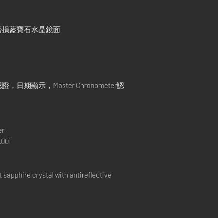
磨損藍寶石水晶鏡面
顯示，Master Chronometer認
er
001
apphire crystal with antireflective