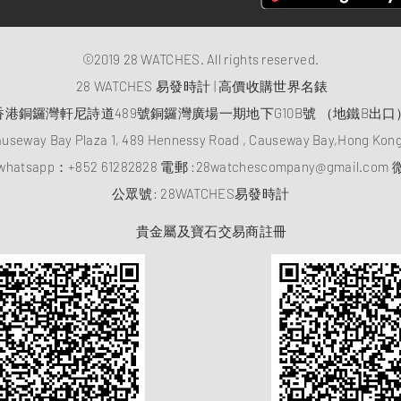
©2019 28 WATCHES. All rights reserved.
28 WATCHES 易發時計 | 高價收購世界名錶
香港銅鑼灣軒尼詩道489號銅鑼灣廣場一期地下G10B號 （地鐵B出口
auseway Bay Plaza 1, 489 Hennessy Road , Causeway Bay,Hong Ko
atsapp：
+852 61282828
電郵 :
28watchescompany@gmail.com
微
​公眾號: 28WATCHES易發時計
貴金屬及寶石交易商註冊