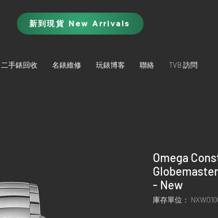
新到現貨 New Arrivals
二手錶回收
名錶維修
玩錶博客
聯絡
TVB 訪問
Omega Const
Globemaster 
- New
庫存單位： NXWO10