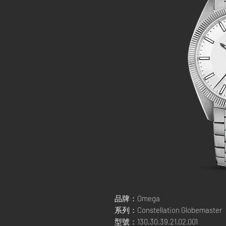
品牌：Omega
系列：Constellation Globemaster
型號：130.30.39.21.02.001