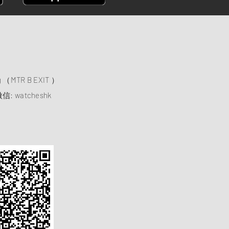
）
ng （MTR B EXIT ）
信: watcheshk