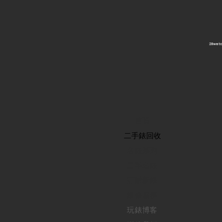
​28wa
首頁
​二手錶回收
​名錶系列
二手名錶
訂購新錶
​維修服務
玩錶博客