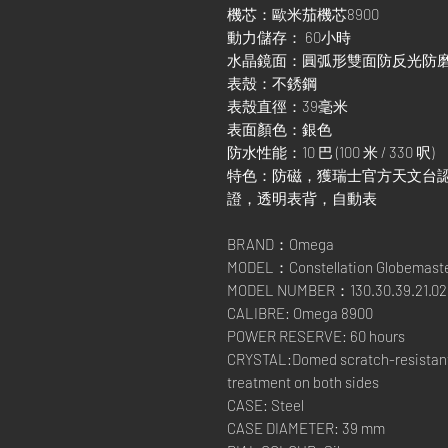
機芯：歐米茄機芯8900
動力儲存： 60小時
水晶鏡面：圓弧形雙面防反光防
表殼：不銹鋼
表殼直徑：39毫米
表面顏色：銀色
防水性能：10 巴 (100 米 / 330 呎)
特色：防磁，獲瑞士官方天文台認證，日期
證，透明表背，自動表
BRAND：Omega
MODEL：Constellation Globemast
MODEL NUMBER：130.30.39.21.02.
CALIBRE: Omega 8900
POWER RESERVE: 60 hours
CRYSTAL:Domed scratch-resistant s
treatment on both sides
CASE: Steel
CASE DIAMETER: 39 mm