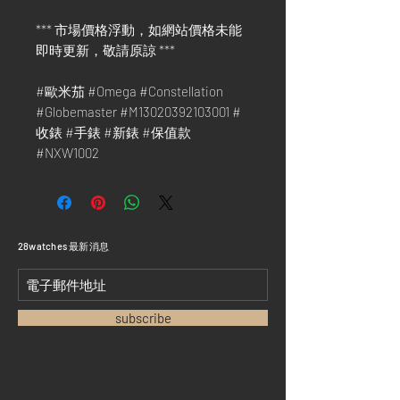
*** 市場價格浮動，如網站價格未能
即時更新，敬請原諒 ***
#歐米茄 #Omega #Constellation
#Globemaster #M13020392103001 #
收錶 #手錶 #新錶 #保值款
#NXW1002
​28watches 最新消息
subscribe