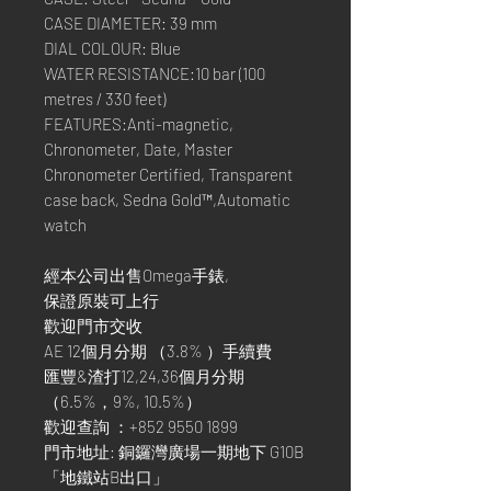
CASE DIAMETER: 39 mm
DIAL COLOUR: Blue
WATER RESISTANCE:10 bar (100
metres / 330 feet)
FEATURES:Anti-magnetic,
Chronometer, Date, Master
Chronometer Certified, Transparent
case back, Sedna Gold™,Automatic
watch
經本公司出售Omega手錶,
保證原裝可上行
歡迎門市交收
AE 12個月分期 （3.8% ）手續費
匯豐&渣打12,24,36個月分期
（6.5%，9%, 10.5%）
歡迎查詢 ：+852 9550 1899
門市地址: 銅鑼灣廣場一期地下 G10B
「地鐵站B出口」