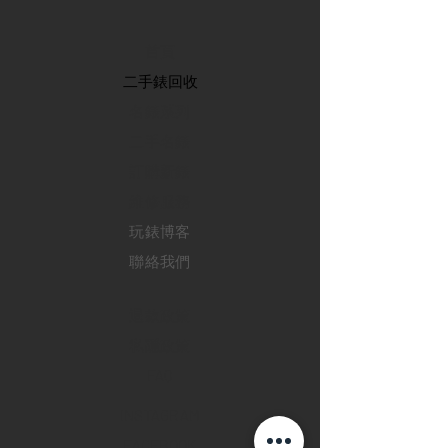
首頁
​二手錶回收
​名錶系列
二手名錶
訂購新錶
​維修服務
玩錶博客
聯絡我們
退款政策
私隱政策
FAQ
INSTAGRAM
FACEBOOK