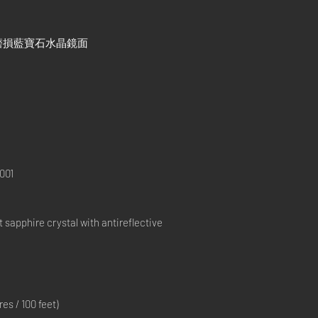
磨損藍寶石水晶鏡面
001
apphire crystal with antireflective
s / 100 feet)