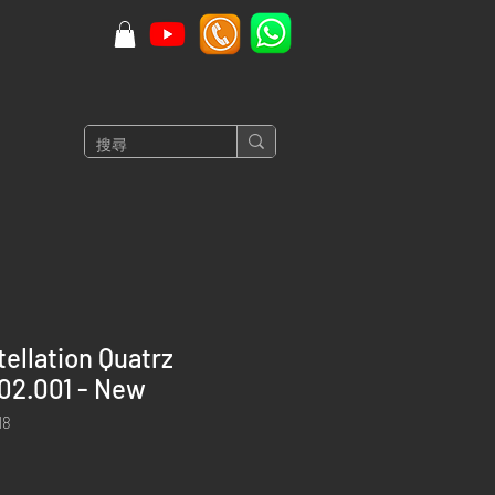
ellation Quatrz
.02.001 - New
8
價