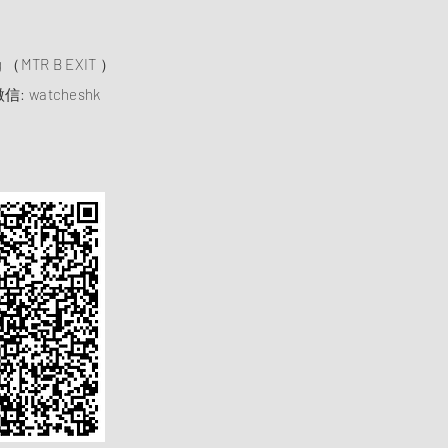
）
ng （MTR B EXIT ）
信: watcheshk