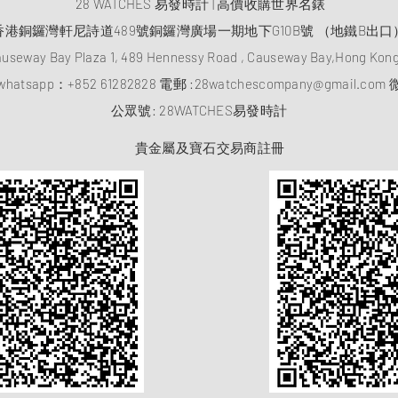
28 WATCHES 易發時計 | 高價收購世界名錶
香港銅鑼灣軒尼詩道489號銅鑼灣廣場一期地下G10B號 （地鐵B出口
auseway Bay Plaza 1, 489 Hennessy Road , Causeway Bay,Hong Ko
atsapp：
+852 61282828
電郵 :
28watchescompany@gmail.com
微
​公眾號: 28WATCHES易發時計
貴金屬及寶石交易商註冊