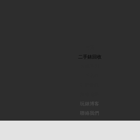
首頁
​二手錶回收
​名錶系列
二手名錶
訂購新錶
​維修服務
玩錶博客
聯絡我們