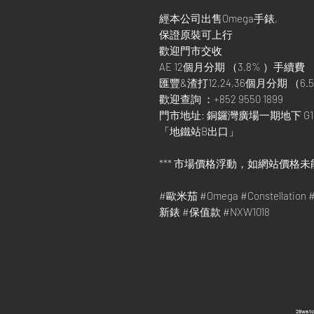
經本公司出售Omega手錶,
保證原裝可上行
歡迎門市交收
AE 12個月分期 （3.8% ）手續費
匯豐&渣打12,24,36個月分期 （6.5
歡迎查詢 ：+852 9550 1899
門市地址: 銅鑼灣廣場一期地下 G1
「地鐵站B出口」
*** 市場價格浮動，如網站價格未
#歐米茄 #Omega #Constellation 
新錶 #保值款 #NXW1018
​28wa