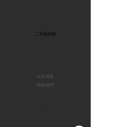
首頁
​二手錶回收
​名錶系列
二手名錶
訂購新錶
​維修服務
玩錶博客
聯絡我們
退款政策
私隱政策
FAQ