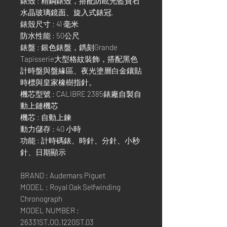
錶殼 : 精鋼錶殼，搭配防眩光藍寶石
水晶玻璃鏡面、旋入式錶冠.
錶殼尺寸 : 41 毫米
防水性能 : 50公尺
錶盤 : 銀色錶盤，鐫刻Grande
Tapisserie大型格紋裝飾，搭配黑色
計時盤與盤緣區、夜光塗層白金鑲貼
時標與皇家橡樹指針。
機芯型號 : CALIBRE 2385錶廠自製自
動上鏈機芯
機芯 : 自動上鍊
動力儲存 : 40 小時
功能 : 計時碼錶、時針、分針、小秒
針、日期顯示
BRAND : Audemars Piguet
MODEL : Royal Oak Selfwinding
Chronograph
MODEL NUMBER :
26331ST.OO.1220ST.03