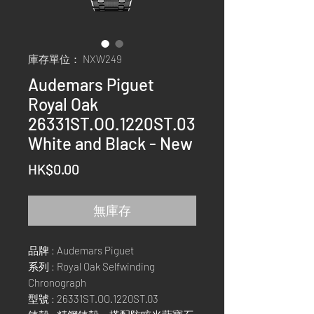
庫存單位： NXW249
Audemars Piguet
Royal Oak
26331ST.OO.1220ST.03
White and Black - New
價
HK$0.00
格
無庫存
品牌 : Audemars Piguet
系列 : Royal Oak Selfwinding
Chronograph
型號 : 26331ST.OO.1220ST.03