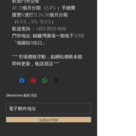
歡迎門市交收
AE 12個月分期 （3.8% ）手續費
匯豐&渣打12,24,36個月分期
（6.5%，9%, 10.5%）
歡迎查詢 ：+852 9550 1899
門市地址: 銅鑼灣廣場一期地下 G10B
「地鐵站B出口」
*** 市場價格浮動，如網站價格未能
即時更新，敬請原諒 ***
​28watches 最新消息
subscribe