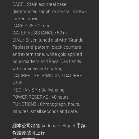
CASE : Stainless steel case,
glareproofed sapphire crystal, screw-
locked crown.
CASE SIZE : 41 mm
WATER RESISTANCE : 50 m
DIAL : Silver-toned dial with “Grande
Tapisserie” pattern, black counters
and extern zone, white gold applied
hour-markers and Royal Oak hands
with luminescent coating.
CALIBRE : SELFWINDING CALIBRE
2385
MECHANISM : Selfwinding
POWER RESERVE : 40 hours
FUNCTIONS : Chronograph, hours,
minutes, small seconds and date.
經本公司出售 Audemars Piguet 手錶,
保證原裝可上行