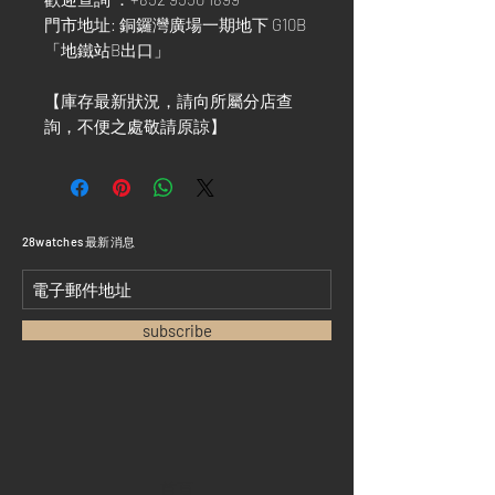
門市地址: 銅鑼灣廣場一期地下 G10B
「地鐵站B出口」
【庫存最新狀況，請向所屬分店查
詢，不便之處敬請原諒】
​28watches 最新消息
subscribe
首頁