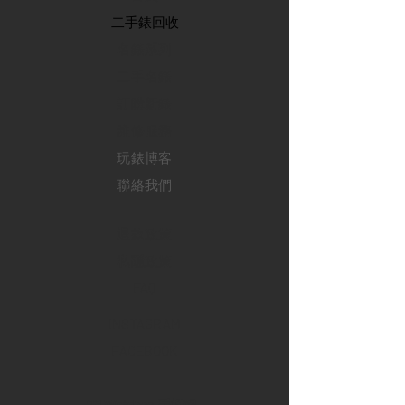
​二手錶回收
​名錶系列
二手名錶
訂購新錶
​維修服務
玩錶博客
聯絡我們
退款政策
私隱政策
FAQ
INSTAGRAM
FACEBOOK