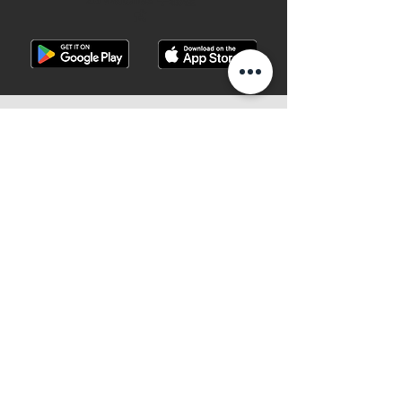
28 Watches 手機程
式
©2019 28 WATCHES. All rights reserved.
28 WATCHES 易發時計 | 高價收購世界名
錶
香港銅鑼灣軒尼詩道489號銅鑼灣廣場一
期地下G10B號 （地鐵B出口）
Shop G10B G/F Causeway Bay Plaza 1, 489
Hennessy Road , Causeway Bay,Hong
Kong （MTR B EXIT ）
客戶服務專線/whatsapp：
+852
61282828
電郵
:
28watchescompany@gmail.com
微信: