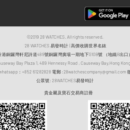
©2019 28 WATCHES. All rights reserved.
28 WATCHES 易發時計 | 高價收購世界名錶
香港銅鑼灣軒尼詩道489號銅鑼灣廣場一期地下G10B號 （地鐵B出口
auseway Bay Plaza 1, 489 Hennessy Road , Causeway Bay,Hong Ko
atsapp：
+852 61282828
電郵 :
28watchescompany@gmail.com
微
​公眾號: 28WATCHES易發時計
貴金屬及寶石交易商註冊