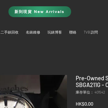
新到現貨 New Arrivals
二手錶回收
名錶維修
玩錶博客
聯絡
TVB 訪問
Pre-Owned S
SBGA211G - 
庫存單位： 401542
價
HK$0.00