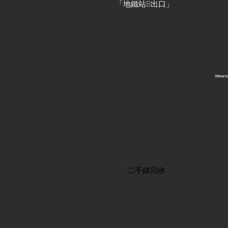
「地鐵站B出口」
​28wa
首頁
​二手錶回收
​名錶系列
二手名錶
訂購新錶