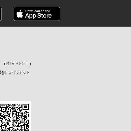
）
ng （MTR B EXIT ）
信: watcheshk