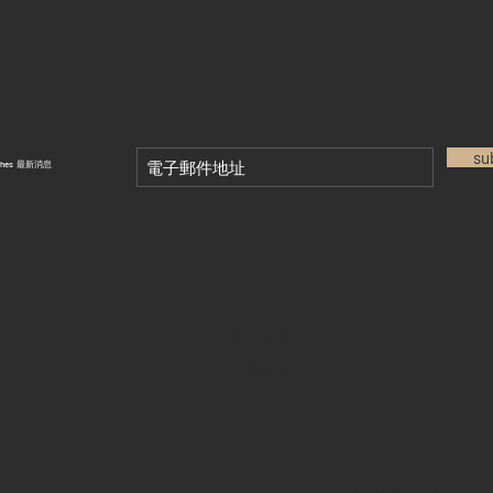
su
tches 最新消息
退款政策
私隱政策
FAQ
28 Watches 手機程式