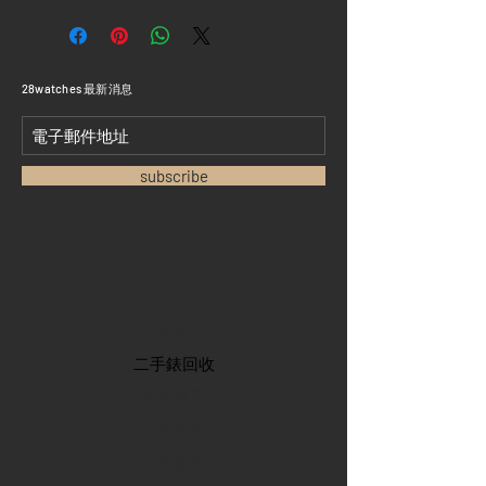
​28watches 最新消息
subscribe
首頁
​二手錶回收
​名錶系列
二手名錶
訂購新錶