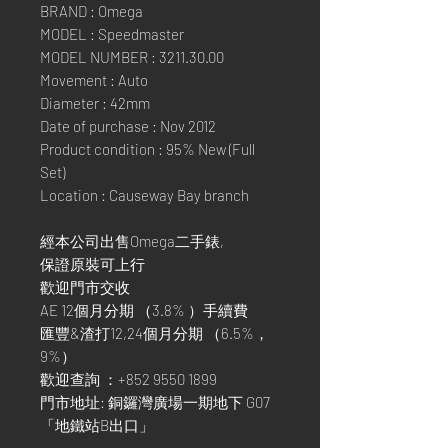
BRAND : Omega
MODEL : Speedmaster
MODEL NUMBER : 3211.30.00
Movement : Auto
Diameter : 42mm
Date of purchase : Nov 2012
Product condition : 95% New (Full
Set)
Location : Causeway Bay branch
經本公司出售Omega二手錶,
保證原裝可上行
歡迎門市交收
AE 12個月分期 （3.8% ）手續費
匯豐&渣打12,24個月分期 （6.5%，
9%）
歡迎查詢 ：+852 9550 1899
門市地址: 銅鑼灣廣場一期地下 G07
「地鐵站B出口」