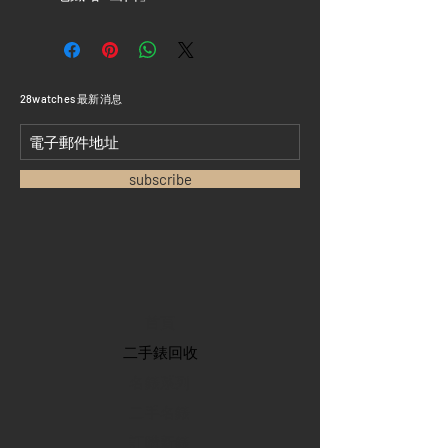
​28watches 最新消息
subscribe
首頁
​二手錶回收
​名錶系列
二手名錶
訂購新錶