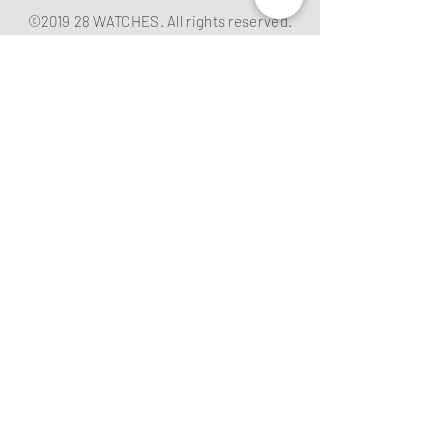
©2019 28 WATCHES. All rights reserved.
28 WATCHES 易發時計 | 高價收購世界名
錶
香港銅鑼灣軒尼詩道489號銅鑼灣廣場一
期地下G10B號 （地鐵B出口）
Shop G10B G/F Causeway Bay Plaza 1, 489
Hennessy Road , Causeway Bay,Hong
Kong （MTR B EXIT ）
客戶服務專線/whatsapp：
+852
61282828
電郵
:
28watchescompany@gmail.com
微信:
watcheshk
​公眾號: 28WATCHES易發時計
貴金屬及寶石交易商註冊