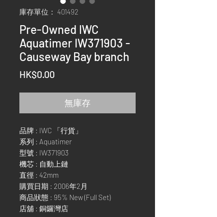
庫存單位： 401492
Pre-Owned IWC
Aquatimer IW371903 -
Causeway Bay branch
價
HK$0.00
格
無庫存
品牌 : IWC 「行貨」
系列 : Aquatimer
型號 : IW371903
機芯 : 自動上鏈
直徑 : 42mm
購買日期 : 2006年2月
商品狀態 : 95% New (Full Set)
店舖 : 銅鑼灣店