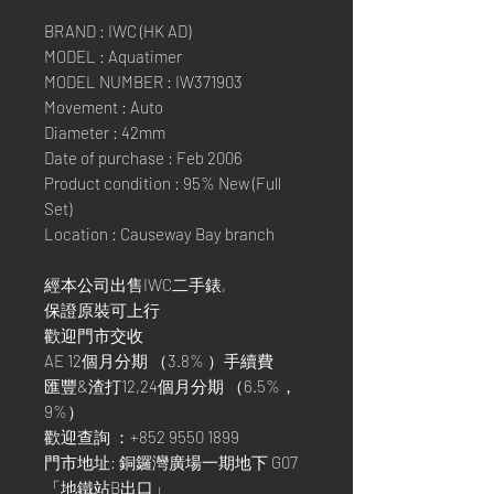
BRAND : IWC (HK AD)
MODEL : Aquatimer
MODEL NUMBER : IW371903
Movement : Auto
Diameter : 42mm
Date of purchase : Feb 2006
Product condition : 95% New (Full
Set)
Location : Causeway Bay branch
經本公司出售IWC二手錶,
保證原裝可上行
歡迎門市交收
AE 12個月分期 （3.8% ）手續費
匯豐&渣打12,24個月分期 （6.5%，
9%）
歡迎查詢 ：+852 9550 1899
門市地址: 銅鑼灣廣場一期地下 G07
「地鐵站B出口」