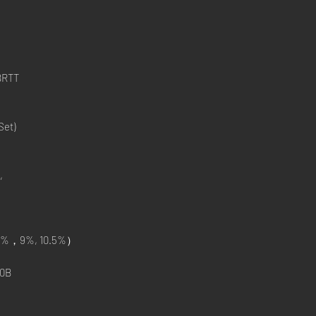
BRTT
Set)
,
%，9%, 10.5%）
0B