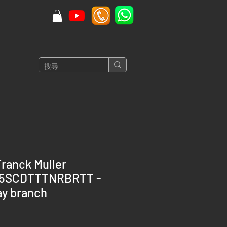
ranck Muller
45SCDTTTNRBRTT -
y branch