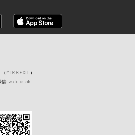
）
ng （MTR B EXIT ）
信: watcheshk