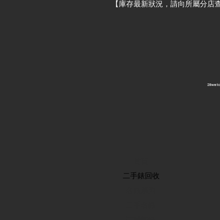
【庫存最新狀況，請向所屬分店
​28wa
首頁
​二手錶回收
​名錶系列
二手名錶
訂購新錶