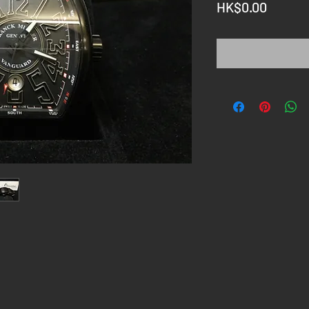
價
HK$0.00
格