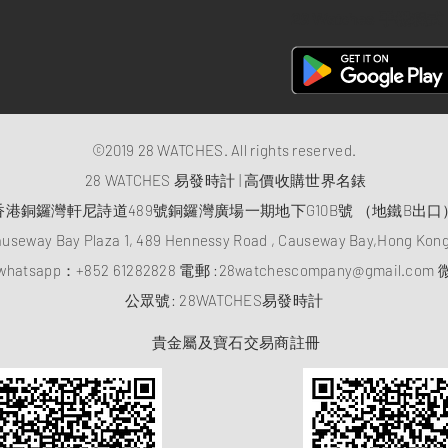
28 Watches 手機程式
©2019 28 WATCHES. All rights reserved.
28 WATCHES 易發時計 | 高價收購世界名錶
香港銅鑼灣軒尼詩道489號銅鑼灣廣場一期地下G10B號 （地鐵B出口
auseway Bay Plaza 1, 489 Hennessy Road , Causeway Bay,Hong Ko
atsapp：
+852 61282828
電郵 :
28watchescompany@gmail.com
微
​公眾號: 28WATCHES易發時計
貴金屬及寶石交易商註冊