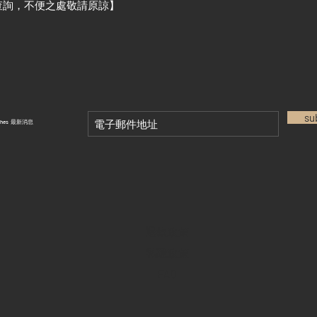
查詢，不便之處敬請原諒】
su
tches 最新消息
退款政策
私隱政策
FAQ