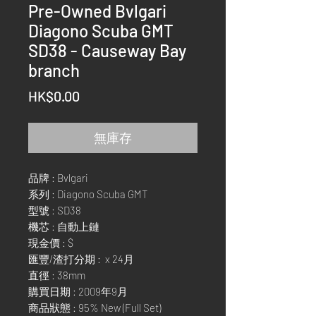
Pre-Owned Bvlgari
Diagono Scuba GMT
SD38 - Causeway Bay
branch
價
HK$0.00
格
無庫存
品牌 : Bvlgari
系列 : Diagono Scuba GMT
型號 : SD38
機芯 : 自動上鏈
現金價 : $
匯豐/渣打分期 : x 24月
直徑 : 38mm
購買日期 : 2009年9月
商品狀態 : 95% New (Full Set)