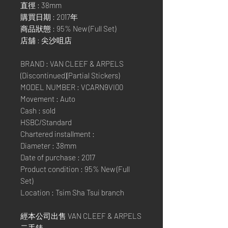
直徑 : 38mm
購買日期 : 2017年
商品狀態 : 95% New (Full Set)
店舖 : 尖沙咀店
BRAND : VAN CLEEF & ARPELS
(Discontinued)(Partial Stickers)
MODEL NUMBER : VCARN9VI00
Movement : Auto
Cash : sold
HSBC/Standard
Chartered installment :
Diameter : 38mm
Date of purchase : 2017
Product condition : 95% New (Full
Set)
Location : Tsim Sha Tsui branch
經本公司出售 VAN CLEEF & ARPELS
二手錶,