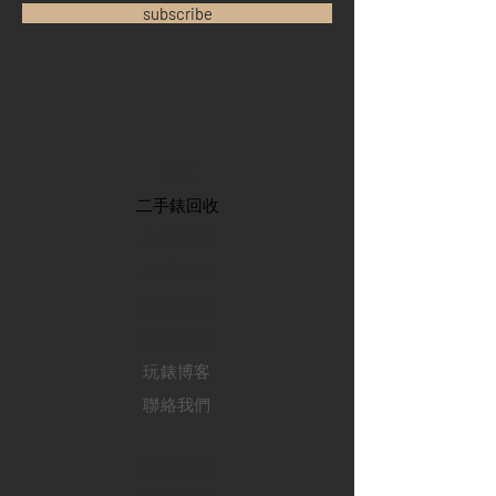
subscribe
首頁
​二手錶回收
​名錶系列
二手名錶
訂購新錶
​維修服務
玩錶博客
聯絡我們
退款政策