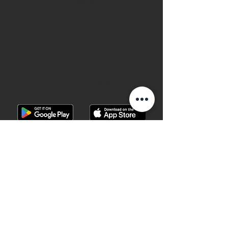
私隱政策
FAQ
INSTAGRAM
FACEBOOK
28 Watches 手機程
式
©2019 28 WATCHES. All rights reserved.
28 WATCHES 易發時計 | 高價收購世界名
錶
香港銅鑼灣軒尼詩道489號銅鑼灣廣場一
期地下G10B號 （地鐵B出口）