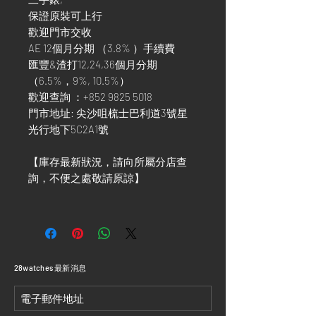
保證原裝可上行
歡迎門市交收
AE 12個月分期 （3.8% ）手續費
匯豐&渣打12,24,36個月分期
（6.5%，9%, 10.5%）
歡迎查詢 ：+852 9825 5018
門市地址: 尖沙咀梳士巴利道3號星
光行地下5C2A1號
【庫存最新狀況，請向所屬分店查
詢，不便之處敬請原諒】
​28watches 最新消息