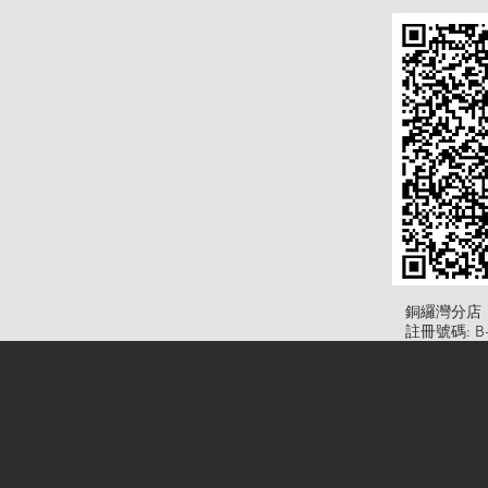
​銅纙灣分店
註冊號碼: B-B