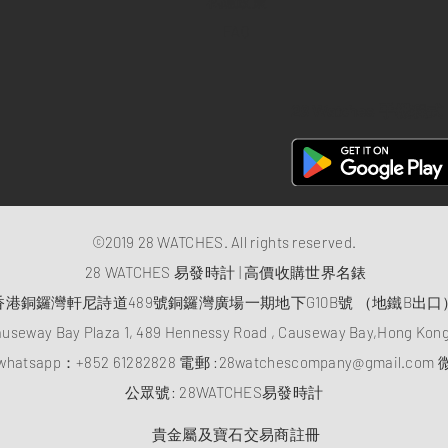
私隱政策
FAQ
28 Watches 手機程式
©2019 28 WATCHES. All rights reserved.
28 WATCHES 易發時計 | 高價收購世界名錶
香港銅鑼灣軒尼詩道489號銅鑼灣廣場一期地下G10B號 （地鐵B出口
auseway Bay Plaza 1, 489 Hennessy Road , Causeway Bay,Hong Ko
atsapp：
+852 61282828
電郵 :
28watchescompany@gmail.com
微
​公眾號: 28WATCHES易發時計
貴金屬及寶石交易商註冊