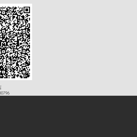
店
0796