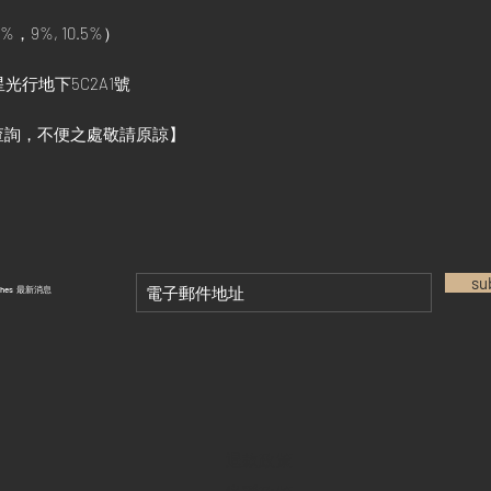
%，9%, 10.5%）
光行地下5C2A1號
查詢，不便之處敬請原諒】
su
tches 最新消息
退款政策