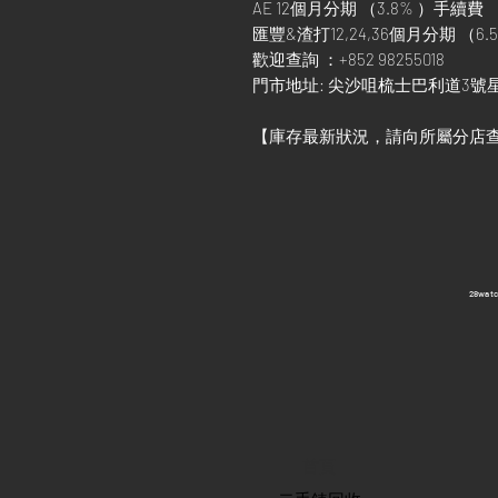
AE 12個月分期 （3.8% ）手續費
匯豐&渣打12,24,36個月分期 （6.5
歡迎查詢 ：+852 98255018
門市地址: 尖沙咀梳士巴利道3號星
【庫存最新狀況，請向所屬分店
​28wa
首頁