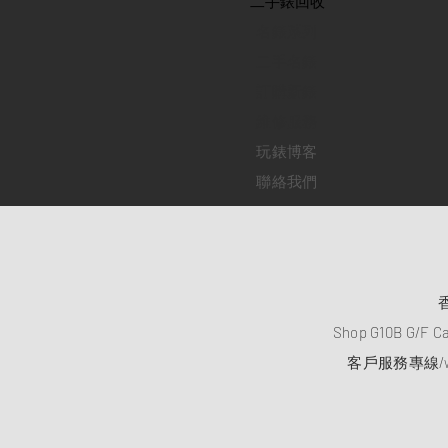
​二手錶回收
​名錶系列
二手名錶
訂購新錶
​維修服務
玩錶博客
聯絡我們
Shop G10B G/F C
客戶服務專線/wh