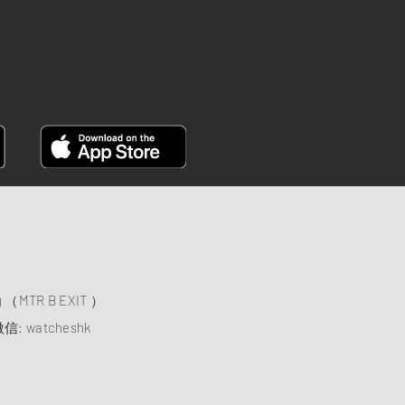
FACEBOOK
）
ng （MTR B EXIT ）
信: watcheshk