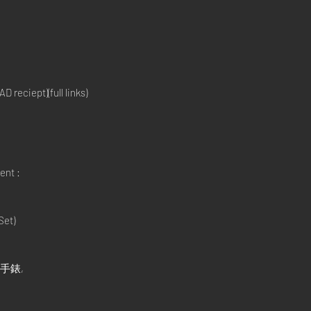
reciept)(full links)
ent :
Set)
二手錶,