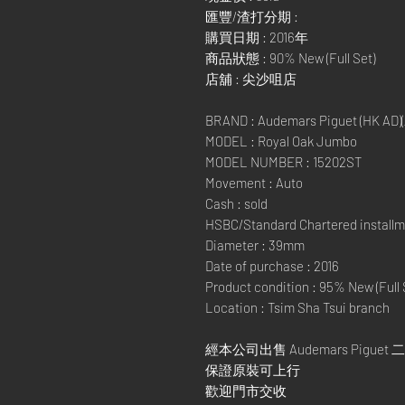
匯豐/渣打分期 :
購買日期 : 2016年
商品狀態 : 90% New (Full Set)
店舖 : 尖沙咀店
BRAND : Audemars Piguet (HK AD)(AD 
MODEL : Royal Oak Jumbo
MODEL NUMBER : 15202ST
Movement : Auto
Cash : sold
HSBC/Standard Chartered installm
Diameter : 39mm
Date of purchase : 2016
Product condition : 95% New (Full 
Location : Tsim Sha Tsui branch
經本公司出售 Audemars Piguet 
保證原裝可上行
歡迎門市交收