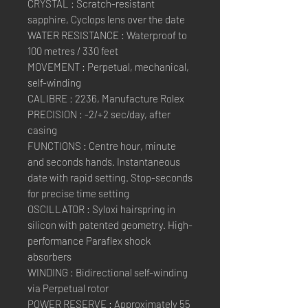
CRYSTAL : Scratch-resistant
sapphire, Cyclops lens over the date
WATER RESISTANCE : Waterproof to
100 metres / 330 feet
MOVEMENT : Perpetual, mechanical,
self-winding
CALIBRE : 2236, Manufacture Rolex
PRECISION : -2/+2 sec/day, after
casing
FUNCTIONS : Centre hour, minute
and seconds hands. Instantaneous
date with rapid setting. Stop-seconds
for precise time setting
OSCILLATOR : Syloxi hairspring in
silicon with patented geometry. High-
performance Paraflex shock
absorbers
WINDING : Bidirectional self-winding
via Perpetual rotor
POWER RESERVE : Approximately 55