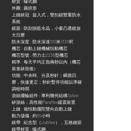
材質 : 蠔式鋼
外圈 : 圓拱形
上鏈錶冠 : 旋入式，雙扣鎖雙重防水
系統
鏡面 : 防刮損藍水晶，小窗凸透鏡放
大日曆
防水深度 : 防水深達100米/330呎
機芯 : 自動上鏈機械恒動機芯
機芯型號 : 勞力士2236型機芯
精準 : 每天平均正負兩秒以內（機芯
裝進錶殼後）
功能 : 中央時、分及秒針；瞬跳日
曆，快速更正；秒針暫停功能以準確
調校時間
游絲擺輪組件 : 專利幾何結構Syloxi
矽游絲；高性能Paraflex緩震裝置
上鏈 : 藉恒動擺陀雙向自動上鏈
動力儲備 : 約55小時
錶帶 : 紀念型（Jubilee），五格鏈節
錶帶材質 : 蠔式鋼