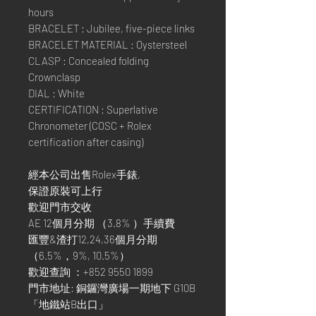
hours
BRACELET : Jubilee, five-piece links
BRACELET MATERIAL : Oystersteel
CLASP : Concealed folding
Crownclasp
DIAL : White
CERTIFICATION : Superlative
Chronometer (COSC + Rolex
certification after casing)
經本公司出售Rolex手錶,
保證原裝可上行
歡迎門市交收
AE 12個月分期 （3.8% ）手續費
匯豐&渣打12,24,36個月分期
（6.5%，9%, 10.5%）
歡迎查詢 ：+852 9550 1899
門市地址: 銅鑼灣廣場一期地下 G10B
「地鐵站B出口」