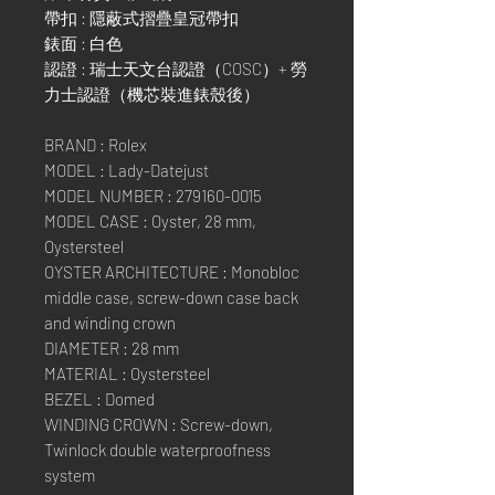
帶扣 : 隱蔽式摺疊皇冠帶扣
錶面 : 白色
認證 : 瑞士天文台認證（COSC）+ 勞
力士認證（機芯裝進錶殼後）
BRAND : Rolex
MODEL : Lady-Datejust
MODEL NUMBER : 279160-0015
MODEL CASE : Oyster, 28 mm,
Oystersteel
OYSTER ARCHITECTURE : Monobloc
middle case, screw-down case back
and winding crown
DIAMETER : 28 mm
MATERIAL : Oystersteel
BEZEL : Domed
WINDING CROWN : Screw-down,
Twinlock double waterproofness
system