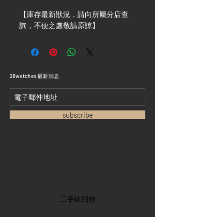
【庫存最新狀況，請向所屬分店查
詢，不便之處敬請原諒】
​28watches 最新消息
subscribe
首頁
​二手錶回收
​名錶系列