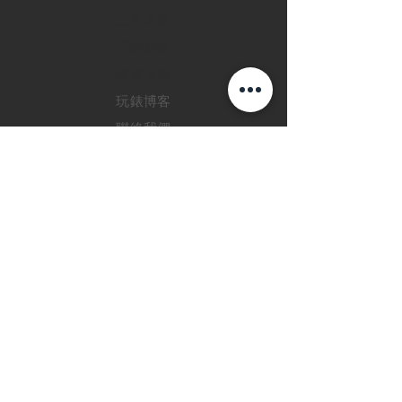
二手名錶
訂購新錶
​維修服務
玩錶博客
聯絡我們
退款政策
私隱政策
FAQ
INSTAGRAM
FACEBOOK
28 Watches 手機程
式