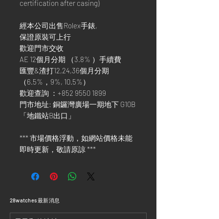
certification after casing)
經本公司出售Rolex手錶,
保證原裝可上行
歡迎門市交收
AE 12個月分期 （3.8% ）手續費
匯豐&渣打12,24,36個月分期
（6.5%，9%, 10.5%）
歡迎查詢 ：+852 9550 1899
門市地址: 銅鑼灣廣場一期地下 G10B
「地鐵站B出口」
*** 市場價格浮動，如網站價格未能
即時更新，敬請原諒 ***
​28watches 最新消息