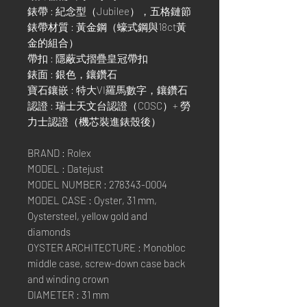
錶帶 : 紀念型（Jubilee），五格鏈節
錶帶材質 : 黃金鋼（蠔式鋼與18ct黃
金的組合）
帶扣 : 隱蔽式摺疊皇冠帶扣
錶面 : 銀色，鑲鑽石
寶石鑲嵌 : 特大VI羅馬數字，鑲鑽石
認證 : 瑞士天文台認證（COSC）+ 勞
力士認證（機芯裝進錶殼後）
BRAND : Rolex
MODEL : Datejust
MODEL NUMBER : 278343-0004
MODEL CASE : Oyster, 31 mm,
Oystersteel, yellow gold and
diamonds
OYSTER ARCHITECTURE : Monobloc
middle case, screw-down case back
and winding crown
DIAMETER : 31 mm