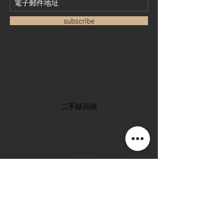
subscribe
首頁
​二手錶回收
​名錶系列
二手名錶
訂購新錶
​維修服務
玩錶博客
聯絡我們