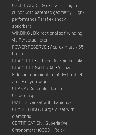
OSCILLATOR : Syloxi hairspring in
silicon with patented geometry. High-
performance Paraflex shock
absorbers
WINDING : Bidirectional self-winding
via Perpetual rotor
POWER RESERVE : Approximately 55
hours
BRACELET : Jubilee, five-piece links
BRACELET MATERIAL : Yellow
Rolesor - combination of Oystersteel
and 18 ct yellow gold
CLASP : Concealed folding
Crownclasp
DIAL : Silver set with diamonds
GEM SETTING : Large VI set with
diamonds
CERTIFICATION : Superlative
Chronometer (COSC + Rolex