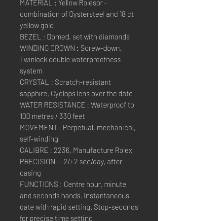
MATERIAL : Yellow Rolesor -
combination of Oystersteel and 18 ct
yellow gold
BEZEL : Domed, set with diamonds
WINDING CROWN : Screw-down,
Twinlock double waterproofness
system
CRYSTAL : Scratch-resistant
sapphire, Cyclops lens over the date
WATER RESISTANCE : Waterproof to
100 metres / 330 feet
MOVEMENT : Perpetual, mechanical,
self-winding
CALIBRE : 2236, Manufacture Rolex
PRECISION : -2/+2 sec/day, after
casing
FUNCTIONS : Centre hour, minute
and seconds hands. Instantaneous
date with rapid setting. Stop-seconds
for precise time setting