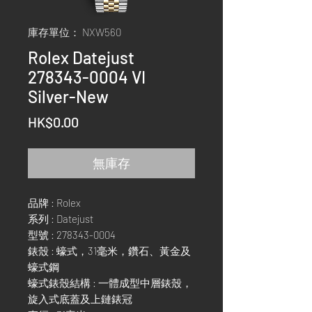
庫存單位： NXW560
Rolex Datejust
278343-0004 VI
Silver-New
價
HK$0.00
格
無庫存
品牌 : Rolex
系列 : Datejust
型號 : 278343-0004
錶殼 : 蠔式，31毫米，鑽石、黃金及
蠔式鋼
蠔式錶殼結構 : 一體成型中層錶殼，
旋入式底蓋及上鏈錶冠