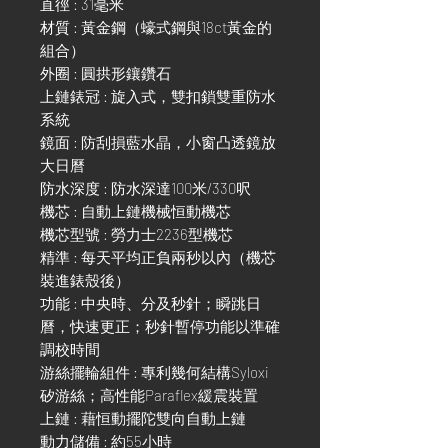
直徑 : 31毫米
材質 : 黃金鋼（蠔式鋼與18ct黃金的
組合）
外圈 : 圓拱形鑲鑽石
上鏈錶冠 : 旋入式，雙扣鎖雙重防水
系統
鏡面 : 防刮損藍水晶，小窗凸透鏡放
大日曆
防水深度 : 防水深達100米/330呎
機芯 : 自動上鏈機械恒動機芯
機芯型號 : 勞力士2236型機芯
精準 : 每天平均正負兩秒以內（機芯
裝進錶殼後）
功能 : 中央時、分及秒針；瞬跳日
曆，快速更正；秒針暫停功能以準確
調校時間
游絲擺輪組件 : 專利幾何結構Syloxi
矽游絲；高性能Paraflex緩震裝置
上鏈 : 藉恒動擺陀雙向自動上鏈
動力儲備 : 約55小時