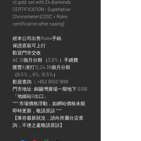
ct gold, set with 24 diamonds
CERTIFICATION : Superlative
Chronometer (COSC + Rolex
certification after casing)
經本公司出售Rolex手錶,
保證原裝可上行
歡迎門市交收
AE 12個月分期 （3.8% ）手續費
匯豐&渣打12,24,36個月分期
（6.5%，9%, 10.5%）
歡迎查詢 ：+852 9550 1899
門市地址: 銅鑼灣廣場一期地下 G10B
「地鐵站B出口」
*** 市場價格浮動，如網站價格未能
即時更新，敬請原諒 ***
【庫存最新狀況，請向所屬分店查
詢，不便之處敬請原諒】