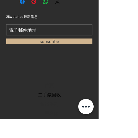
​28watches 最新消息
subscribe
首頁
​二手錶回收
​名錶系列
二手名錶
訂購新錶
​維修服務