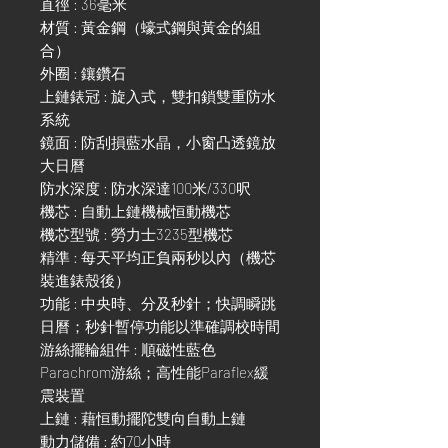
直徑 : 36毫米
材質 : 黃金鋼（蠔式鋼與黃金的組
合）
外圈 : 鑲鑽石
上鏈錶冠 : 旋入式，雙扣鎖雙重防水
系統
鏡面 : 防刮損藍水晶，小窗凸透鏡放
大日曆
防水深度 : 防水深達100米/330呎
機芯 : 自動上鏈機械恒動機芯
機芯型號 : 勞力士3235型機芯
精準 : 每天平均正負兩秒以內（機芯
裝進錶殼後）
功能 : 中央時、分及秒針；快調瞬跳
日曆；秒針暫停功能以準確調校時間
游絲擺輪組件 : 順磁性藍色
Parachrom游絲；高性能Paraflex緩
震裝置
上鏈 : 藉恒動擺陀雙向自動上鏈
動力儲備 : 約70小時