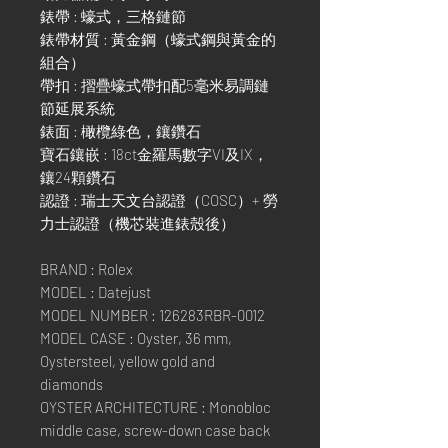
錶帶 : 蠔式，三格鏈節
錶帶材質 : 黃金鋼（蠔式鋼與黃金的
組合）
帶扣 : 摺疊蠔式帶扣配5毫米易調鏈
節延展系統
錶面 : 橄欖綠色，鑲鑽石
寶石鑲嵌 : 18ct金羅馬數字VI及IX，
鑲24顆鑽石
認證 : 瑞士天文台認證（COSC）+ 勞
力士認證（機芯裝進錶殼後）
BRAND : Rolex
MODEL : Datejust
MODEL NUMBER : 126283RBR-0012
MODEL CASE : Oyster, 36 mm,
Oystersteel, yellow gold and
diamonds
OYSTER ARCHITECTURE : Monobloc
middle case, screw-down case back