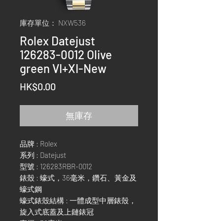
庫存單位： NXW536
Rolex Datejust
126283-0012 Olive
green VI+XI-New
價
HK$0.00
格
無庫存
品牌 : Rolex
系列 : Datejust
型號 : 126283RBR-0012
錶殼 : 蠔式，36毫米，鑽石、黃金及
蠔式鋼
蠔式錶殼結構 : 一體成型中層錶殼，
旋入式底蓋及上鏈錶冠