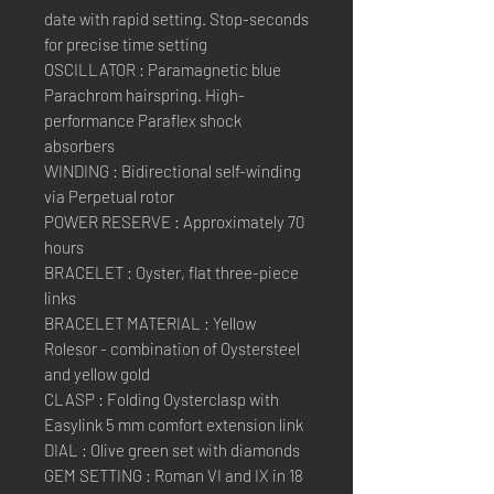
date with rapid setting. Stop-seconds
for precise time setting
OSCILLATOR : Paramagnetic blue
Parachrom hairspring. High-
performance Paraflex shock
absorbers
WINDING : Bidirectional self-winding
via Perpetual rotor
POWER RESERVE : Approximately 70
hours
BRACELET : Oyster, flat three-piece
links
BRACELET MATERIAL : Yellow
Rolesor - combination of Oystersteel
and yellow gold
CLASP : Folding Oysterclasp with
Easylink 5 mm comfort extension link
DIAL : Olive green set with diamonds
GEM SETTING : Roman VI and IX in 18