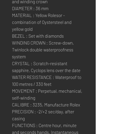
and winding crown
DIAMETER : 36 mm
MATERIAL : Yellow Rolesor -
combination of Oystersteel and
yellow gold
BEZEL : Set with diamonds
WINDING CROWN : Screw-down,
Twinlock double waterproofness
system
CRYSTAL : Scratch-resistant
sapphire, Cyclops lens over the date
WATER RESISTANCE : Waterproof to
100 metres / 330 feet
MOVEMENT : Perpetual, mechanical,
self-winding
CALIBRE : 3235, Manufacture Rolex
PRECISION : -2/+2 sec/day, after
casing
FUNCTIONS : Centre hour, minute
and seconds hands. Instantaneous