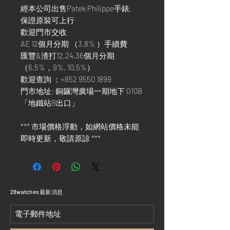
經本公司出售Patek Philippe手錶,
保證原裝可上行
歡迎門市交收
AE 12個月分期 （3.8% ）手續費
匯豐&渣打12,24,36個月分期
（6.5%，9%, 10.5%）
歡迎查詢 ：+852 9550 1899
門市地址: 銅鑼灣廣場一期地下 G10B
「地鐵站B出口」
*** 市場價格浮動，如網站價格未能
即時更新，敬請原諒 ***
​28watches 最新消息