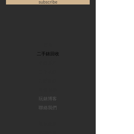
subscribe
首頁
​二手錶回收
​名錶系列
二手名錶
訂購新錶
​維修服務
玩錶博客
聯絡我們
退款政策
私隱政策