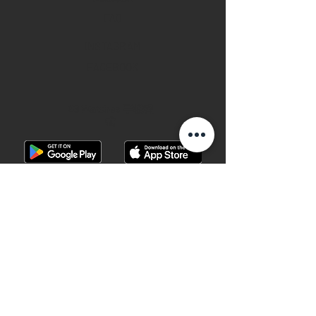
FAQ
INSTAGRAM
FACEBOOK
28 Watches 手機程
式
©2019 28 WATCHES. All rights reserved.
28 WATCHES 易發時計 | 高價收購世界名
錶
香港銅鑼灣軒尼詩道489號銅鑼灣廣場一
期地下G10B號 （地鐵B出口）
Shop G10B G/F Causeway Bay Plaza 1, 489