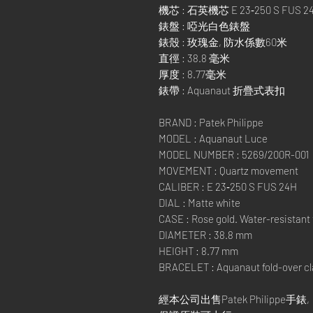
機芯 : 石英機芯 E 23‑250 S FUS 2
錶盤 : 啞光白色錶盤
錶殼 : 玫瑰金, 防水係數60米
直徑 : 38.8 毫米
厚度 : 8.77毫米
錶帶 : Aquanaut 折疊式表扣
BRAND : Patek Philippe
MODEL : Aquanaut Luce
MODEL NUMBER : 5269/200R-001
MOVEMENT : Quartz movement
CALIBER : E 23‑250 S FUS 24H
DIAL : Matte white
CASE : Rose gold. Water-resistant
DIAMETER : 38.8 mm
HEIGHT : 8.77 mm
BRACELET : Aquanaut fold-over c
經本公司出售Patek Philippe手錶,