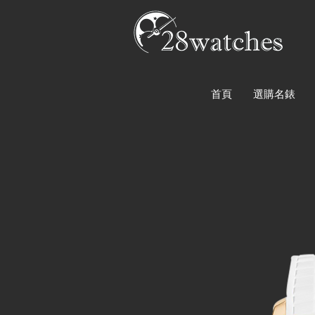
首頁
選購名錶