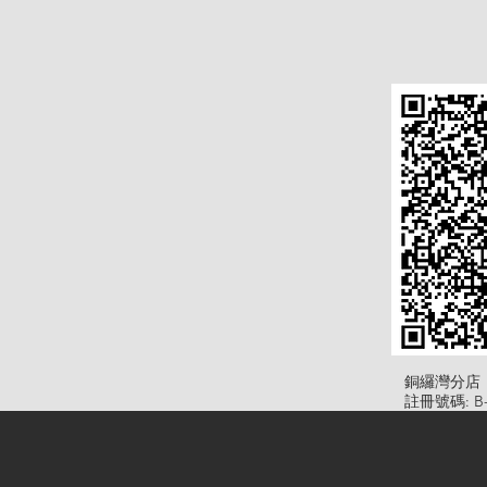
​銅纙灣分店
註冊號碼: B-B