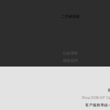
首頁
​二手錶回收
​名錶系列
二手名錶
訂購新錶
​維修服務
玩錶博客
聯絡我們
Shop G10B G/F C
客戶服務專線/wh