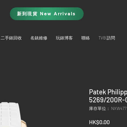
新到現貨 New Arrivals
二手錶回收
名錶維修
玩錶博客
聯絡
TVB 訪問
Patek Philip
5269/200R-0
庫存單位： NXW477
價
HK$0.00