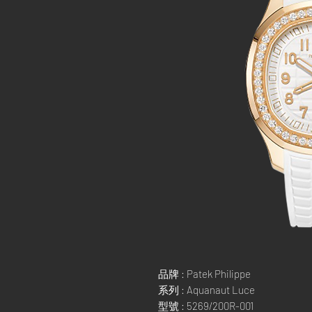
品牌 : Patek Philippe
系列 : Aquanaut Luce
型號 : 5269/200R-001