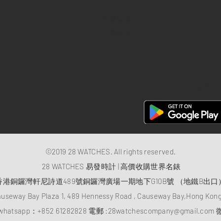
退款政策
私隱政策
FAQ
28 Watches 手機程式
©2019 28 WATCHES. All rights reserved.
28 WATCHES 易發時計 | 高價收購世界名錶
香港銅鑼灣軒尼詩道489號銅鑼灣廣場一期地下G10B號 （地鐵B出口
auseway Bay Plaza 1, 489 Hennessy Road , Causeway Bay,Hong Ko
atsapp：
+852 61282828
電郵 :
28watchescompany@gmail.com
微