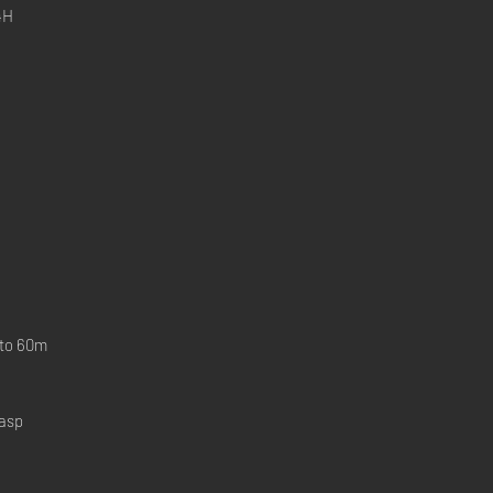
4H
 to 60m
lasp