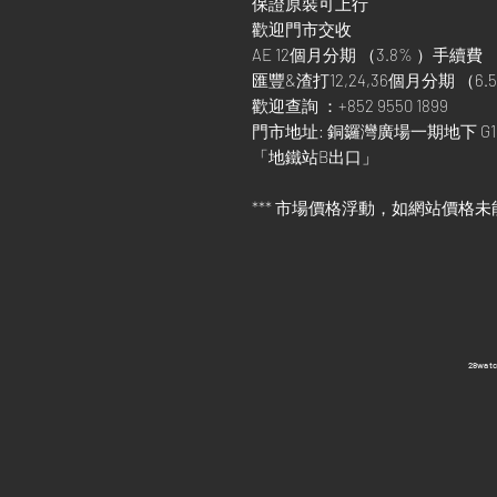
保證原裝可上行
歡迎門市交收
AE 12個月分期 （3.8% ）手續費
匯豐&渣打12,24,36個月分期 （6.5
歡迎查詢 ：+852 9550 1899
門市地址: 銅鑼灣廣場一期地下 G1
「地鐵站B出口」
*** 市場價格浮動，如網站價格未
​28wa