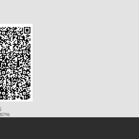
店
0796