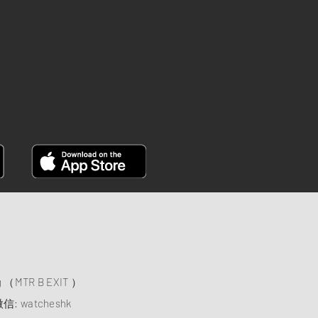
INSTAGRAM
FACEBOOK
）
ng （MTR B EXIT ）
信: watcheshk